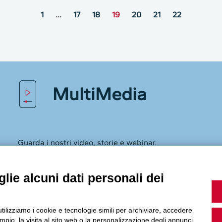
1
…
17
18
19
20
21
22
MultiMedia
Guarda i nostri video, storie e webinar.
lie alcuni dati personali dei
Accedi a Youtube
utilizziamo i cookie e tecnologie simili per archiviare, accedere
pio, la visita al sito web o la personalizzazione degli annunci.