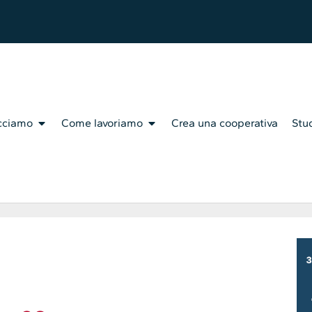
cciamo
Come lavoriamo
Crea una cooperativa
Stud