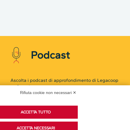
Podcast
Ascolta i podcast di approfondimento di Legacoop
su Spreaker.
Rifiuta cookie non necessari ✕
ACCETTA TUTTO
Accedi alla sezione
ACCETTA NECESSARI