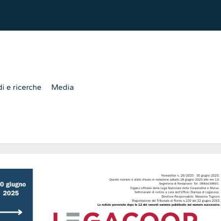
i e ricerche
Media