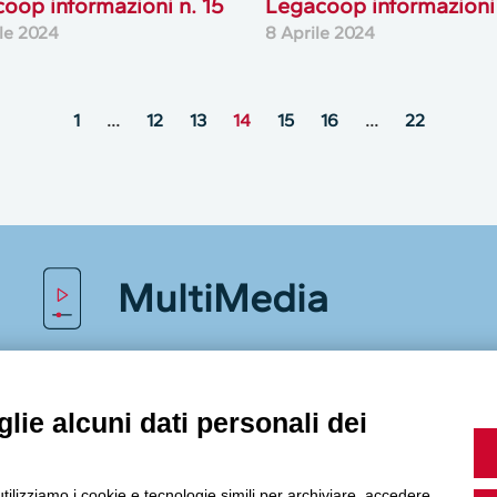
oop informazioni n. 15
Legacoop informazioni 
ile 2024
8 Aprile 2024
1
…
12
13
14
15
16
…
22
MultiMedia
Guarda i nostri video, storie e webinar.
lie alcuni dati personali dei
utilizziamo i cookie e tecnologie simili per archiviare, accedere