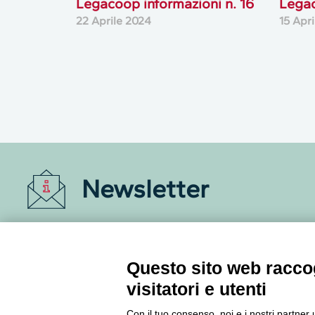
Legacoop informazioni n. 16
Legac
22 Aprile 2024
15 Apr
Newsletter
Accedi o iscriviti alla nostra Newsletter Legacoop
Informazioni per restare sempre aggiornati sul
mondo della cooperazione.
Questo sito web raccog
visitatori e utenti
Iscriviti
Con il tuo consenso, noi e i nostri partner 