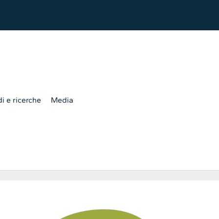
i e ricerche
Media