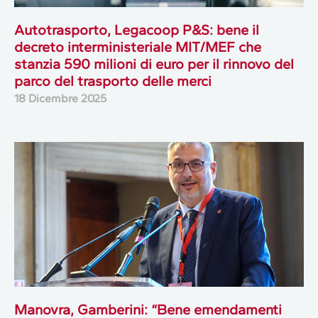
Autotrasporto, Legacoop P&S: bene il
decreto interministeriale MIT/MEF che
stanzia 590 milioni di euro per il rinnovo del
parco del trasporto delle merci
18 Dicembre 2025
Manovra, Gamberini: “Bene emendamenti