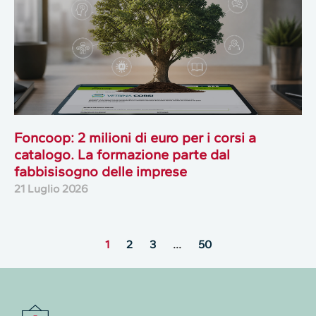
Foncoop: 2 milioni di euro per i corsi a
catalogo. La formazione parte dal
fabbisisogno delle imprese
21 Luglio 2026
1
2
3
…
50