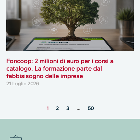
Foncoop: 2 milioni di euro per i corsi a
catalogo. La formazione parte dal
fabbisisogno delle imprese
21 Luglio 2026
1
2
3
…
50