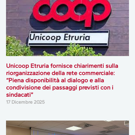
Unicoop Etruria fornisce chiarimenti sulla
riorganizzazione della rete commerciale:
“Piena disponibilità al dialogo e alla
condivisione dei passaggi previsti con i
sindacati”
17 Dicembre 2025