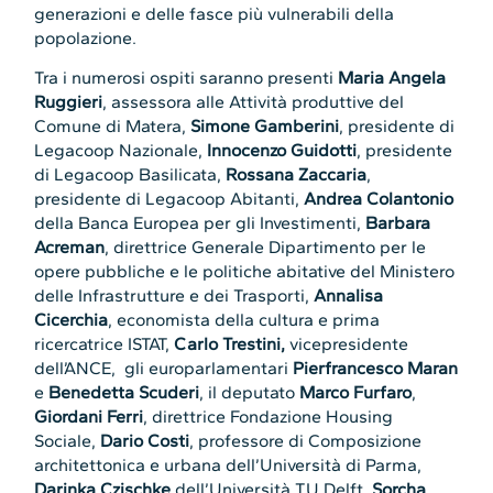
generazioni e delle fasce più vulnerabili della
popolazione.
Tra i numerosi ospiti saranno presenti
Maria Angela
Ruggieri
, assessora alle Attività produttive del
Comune di Matera,
Simone Gamberini
, presidente di
Legacoop Nazionale,
Innocenzo Guidotti
, presidente
di Legacoop Basilicata,
Rossana Zaccaria
,
presidente di Legacoop Abitanti,
Andrea Colantonio
della Banca Europea per gli Investimenti,
Barbara
Acreman
, direttrice Generale Dipartimento per le
opere pubbliche e le politiche abitative del Ministero
delle Infrastrutture e dei Trasporti,
Annalisa
Cicerchia
, economista della cultura e prima
ricercatrice ISTAT,
Carlo Trestini,
vicepresidente
dell’ANCE, gli europarlamentari
Pierfrancesco Maran
e
Benedetta Scuderi
, il deputato
Marco Furfaro
,
Giordani Ferri
, direttrice Fondazione Housing
Sociale,
Dario Costi
, professore di Composizione
architettonica e urbana dell’Università di Parma,
Darinka Czischke
dell’Università TU Delft,
Sorcha