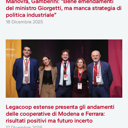
Manovra, Gamberini: “Bene emendamenti
del ministro Giorgetti, ma manca strategia di
politica industriale”
18 Dicembre 2025
Legacoop estense presenta gli andamenti
delle cooperative di Modena e Ferrara:
risultati positivi ma futuro incerto
17 Dicembre 2025