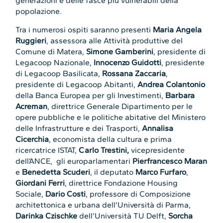
generazioni e delle fasce più vulnerabili della
popolazione.
Tra i numerosi ospiti saranno presenti
Maria Angela
Ruggieri
, assessora alle Attività produttive del
Comune di Matera,
Simone Gamberini
, presidente di
Legacoop Nazionale,
Innocenzo Guidotti
, presidente
di Legacoop Basilicata,
Rossana Zaccaria
,
presidente di Legacoop Abitanti,
Andrea Colantonio
della Banca Europea per gli Investimenti,
Barbara
Acreman
, direttrice Generale Dipartimento per le
opere pubbliche e le politiche abitative del Ministero
delle Infrastrutture e dei Trasporti,
Annalisa
Cicerchia
, economista della cultura e prima
ricercatrice ISTAT,
Carlo Trestini,
vicepresidente
dell’ANCE, gli europarlamentari
Pierfrancesco Maran
e
Benedetta Scuderi
, il deputato
Marco Furfaro
,
Giordani Ferri
, direttrice Fondazione Housing
Sociale,
Dario Costi
, professore di Composizione
architettonica e urbana dell’Università di Parma,
Darinka Czischke
dell’Università TU Delft,
Sorcha