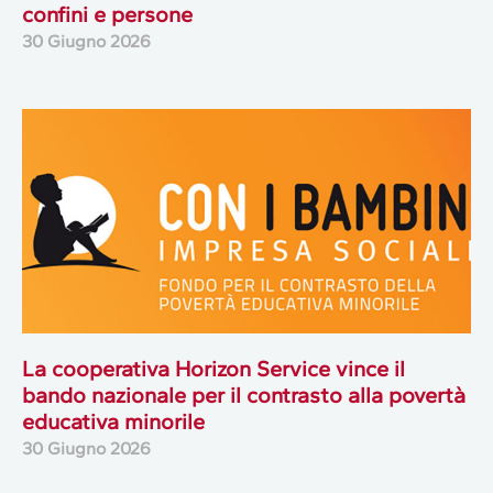
confini e persone
30 Giugno 2026
La cooperativa Horizon Service vince il
bando nazionale per il contrasto alla povertà
educativa minorile
30 Giugno 2026