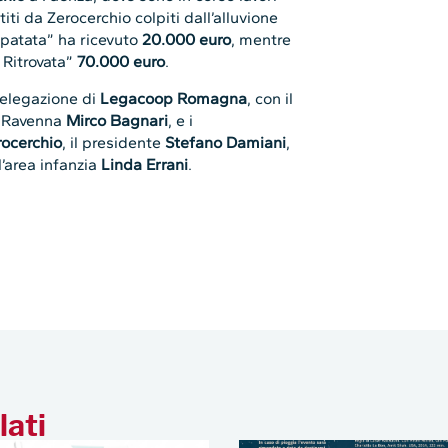
titi da Zerocerchio colpiti dall’alluvione
tapatata” ha ricevuto
20.000 euro
, mentre
 Ritrovata”
70.000 euro
.
elegazione di
Legacoop Romagna
, con il
er Ravenna
Mirco Bagnari
, e i
rocerchio
, il presidente
Stefano Damiani
,
l’area infanzia
Linda Errani
.
lati