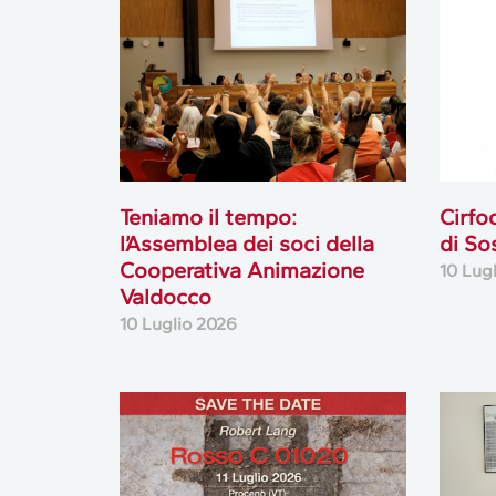
Teniamo il tempo:
Cirfo
l’Assemblea dei soci della
di So
Cooperativa Animazione
10 Lug
Valdocco
10 Luglio 2026