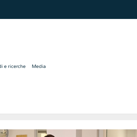
i e ricerche
Media