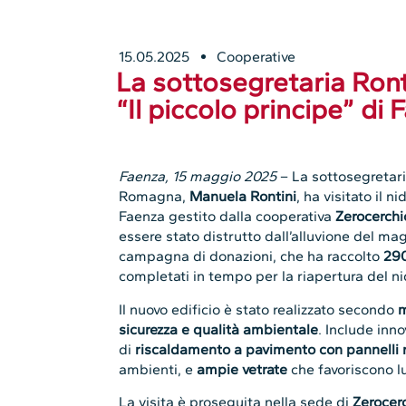
15.05.2025
Cooperative
La sottosegretaria Rontin
“Il piccolo principe” di
Faenza, 15 maggio 2025
– La sottosegretari
Romagna,
Manuela Rontini
, ha visitato il n
Faenza gestito dalla cooperativa
Zerocerchi
essere stato distrutto dall’alluvione del m
campagna di donazioni, che ha raccolto
290
completati in tempo per la riapertura del n
Il nuovo edificio è stato realizzato secondo
m
sicurezza e qualità ambientale
. Include inn
di
riscaldamento a pavimento con pannelli r
ambienti, e
ampie vetrate
che favoriscono lu
La visita è proseguita nella sede di
Zerocer