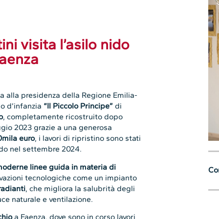
i visita l’asilo nido
 Faenza
a alla presidenza della Regione Emilia-
ido d’infanzia
“Il Piccolo Principe”
di
o
, completamente ricostruito dopo
aggio 2023 grazie a una generosa
mila euro
, i lavori di ripristino sono stati
ido nel settembre 2024.
oderne linee guida in materia di
Con
ovazioni tecnologiche come un impianto
adianti
, che migliora la salubrità degli
ce naturale e ventilazione.
chio
a Faenza, dove sono in corso lavori