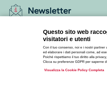
Newsletter
Accedi o iscriviti alla nostra Newsletter Legacoop
Informazioni per restare sempre aggiornati sul
Questo sito web raccog
mondo della cooperazione.
visitatori e utenti
Con il tuo consenso, noi e i nostri partner 
Iscriviti
ed elaborare i dati personali come, ad esem
Poiché rispettiamo il tuo diritto alla privacy
Archivio Newsletter
Clicca su preferenze GDPR per saperne di
Visualizza la Cookie Policy Completa
Via Guattani 9 00161 Roma