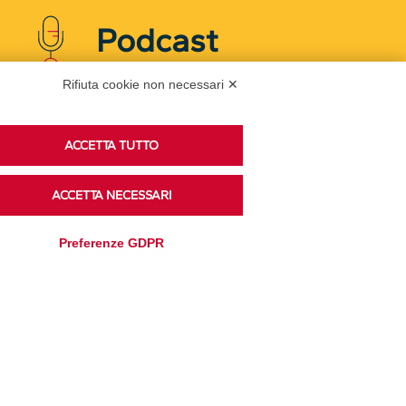
Podcast
Rifiuta cookie non necessari ✕
Ascolta i podcast di approfondimento di Legacoop
su Spreaker.
ACCETTA TUTTO
ACCETTA NECESSARI
Accedi alla sezione
Preferenze GDPR
Privacy Policy
Disclaimer