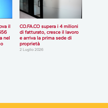
va il
CO.FA.CO supera i 4 milioni
 656
di fatturato, cresce il lavoro
ta nel
e arriva la prima sede di
io
proprietà
2 Luglio 2026