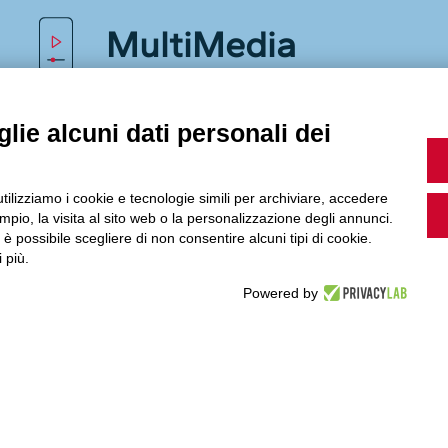
MultiMedia
lie alcuni dati personali dei
Guarda i nostri video, storie e webinar.
utilizziamo i cookie e tecnologie simili per archiviare, accedere
pio, la visita al sito web o la personalizzazione degli annunci.
, è possibile scegliere di non consentire alcuni tipi di cookie.
Accedi a Youtube
 più.
Powered by
Seguici sui nostri canali social: