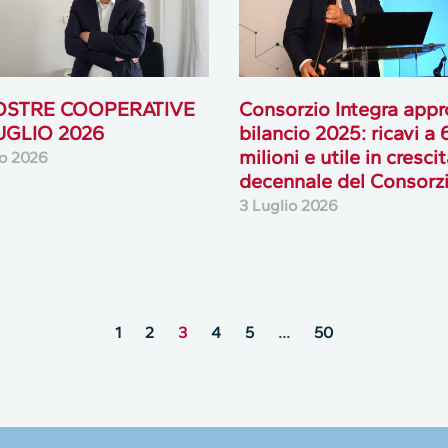
OSTRE COOPERATIVE
Consorzio Integra appro
LUGLIO 2026
bilancio 2025: ricavi a
milioni e utile in cresci
io 2026
decennale del Consorz
3 Luglio 2026
1
2
3
4
5
…
50