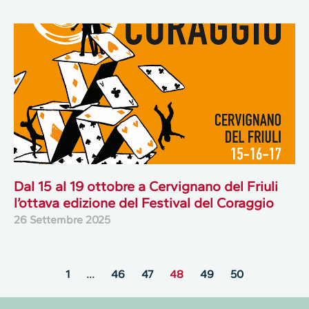
Dal 15 al 19 ottobre a Cervignano del Friuli
l’ottava edizione del Festival del Coraggio
26 Settembre 2025
1
…
46
47
48
49
50