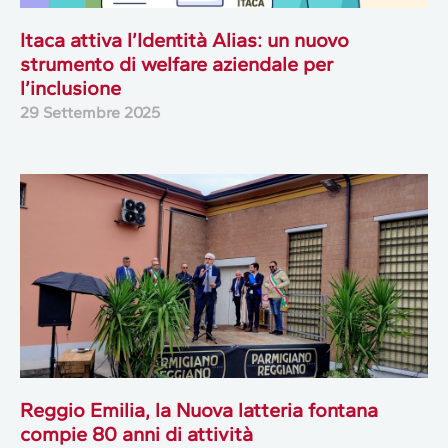
Itaca attiva l’Identità Alias: un nuovo
strumento di welfare aziendale per
l’inclusione
29 Settembre 2025
Reggio Emilia, la Nuova latteria fontana
compie 80 anni di attività