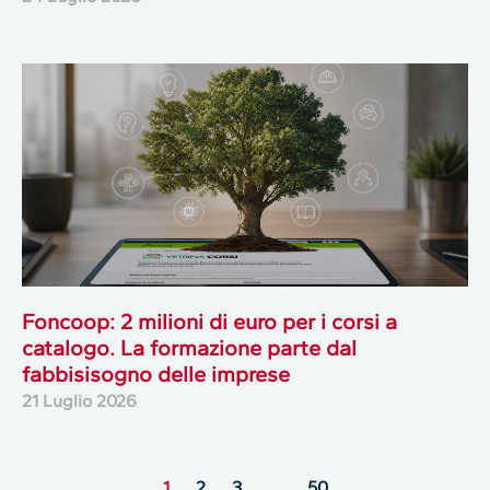
Foncoop: 2 milioni di euro per i corsi a
catalogo. La formazione parte dal
fabbisisogno delle imprese
21 Luglio 2026
1
2
3
…
50