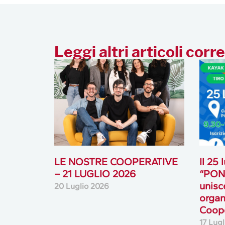
Leggi altri articoli corre
LE NOSTRE COOPERATIVE
Il 25
– 21 LUGLIO 2026
“PONT
unisc
20 Luglio 2026
organ
Coope
17 Lug