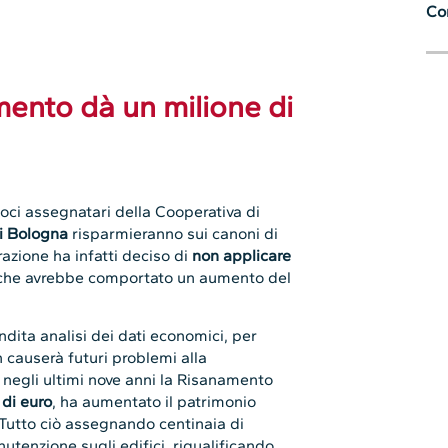
Con
ento dà un milione di
oci assegnatari della Cooperativa di
i Bologna
risparmieranno sui canoni di
razione ha infatti deciso di
non applicare
he avrebbe comportato un aumento del
dita analisi dei dati economici, per
n causerà futuri problemi alla
: negli ultimi nove anni la Risanamento
 di euro
, ha aumentato il patrimonio
 Tutto ciò assegnando centinaia di
utenzione sugli edifici, riqualificando