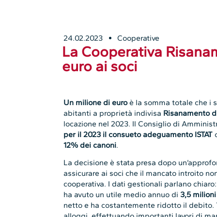
24.02.2023
Cooperative
La Cooperativa Risanam
euro ai soci
Un milione di euro
è la somma totale che i s
abitanti a proprietà indivisa
Risanamento d
locazione nel 2023. Il Consiglio di Amminist
per il 2023 il consueto adeguamento ISTAT
c
12% dei canoni
.
La decisione è stata presa dopo un’approfon
assicurare ai soci che il mancato introito no
cooperativa. I dati gestionali parlano chiaro
ha avuto un utile medio annuo di
3,5 milioni
netto e ha costantemente ridotto il debito.
alloggi, effettuando importanti lavori di man