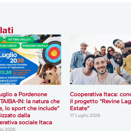
lati
 luglio a Pordenone
Cooperativa Itaca: con
AIBA-IN: la natura che
il progetto “Revine La
e, lo sport che include”
Estate”
izzato dalla
17 Luglio 2026
rativa sociale Itaca
lio 2026