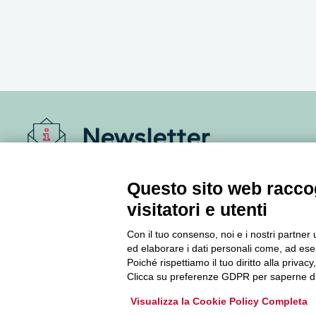
Newsletter
Accedi o iscriviti alla nostra Newsletter Legacoop
Questo sito web raccog
Informazioni per restare sempre aggiornati sul
visitatori e utenti
mondo della cooperazione.
Con il tuo consenso, noi e i nostri partner 
ed elaborare i dati personali come, ad esem
Iscriviti
Poiché rispettiamo il tuo diritto alla privacy
Clicca su preferenze GDPR per saperne di
Archivio Newsletter
Visualizza la Cookie Policy Completa