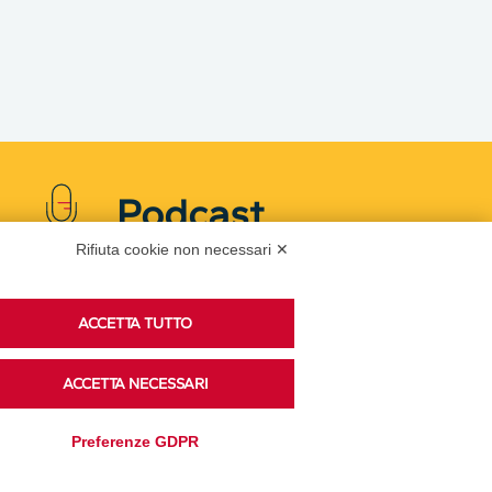
Podcast
Rifiuta cookie non necessari ✕
Ascolta i podcast di approfondimento di Legacoop
ACCETTA TUTTO
su Spreaker.
ACCETTA NECESSARI
Accedi alla sezione
Preferenze GDPR