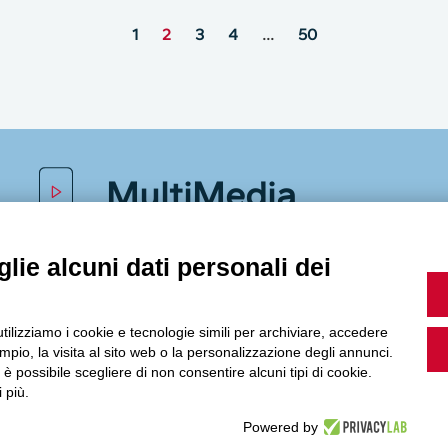
1
2
3
4
…
50
MultiMedia
lie alcuni dati personali dei
Guarda i nostri video, storie e webinar.
utilizziamo i cookie e tecnologie simili per archiviare, accedere
pio, la visita al sito web o la personalizzazione degli annunci.
, è possibile scegliere di non consentire alcuni tipi di cookie.
 più.
Accedi a Youtube
Powered by