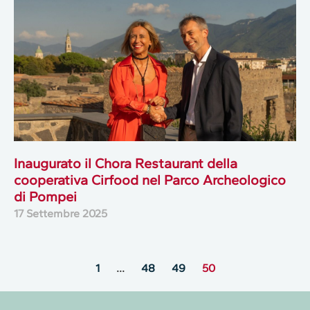
Inaugurato il Chora Restaurant della
cooperativa Cirfood nel Parco Archeologico
di Pompei
17 Settembre 2025
1
…
48
49
50