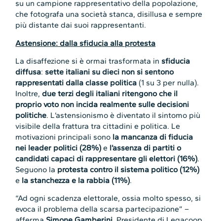
su un campione rappresentativo della popolazione,
che fotografa una società stanca, disillusa e sempre
più distante dai suoi rappresentanti.
Astensione: dalla sfiducia alla protesta
La disaffezione si è ormai trasformata in
sfiducia
diffusa
:
sette italiani su dieci non si sentono
rappresentati dalla classe politica
(1 su 3 per nulla).
Inoltre,
due terzi degli italiani ritengono che il
proprio voto non incida realmente sulle decisioni
politiche
. L’astensionismo è diventato il sintomo più
visibile della frattura tra cittadini e politica. Le
motivazioni principali sono
la mancanza di fiducia
nei leader politici (28%)
e
l’assenza di partiti o
candidati capaci di rappresentare gli elettori (16%)
.
Seguono la
protesta contro il sistema politico (12%)
e
la stanchezza e la rabbia (11%)
.
“Ad ogni scadenza elettorale, ossia molto spesso, si
evoca il problema della scarsa partecipazione” –
afferma
Simone Gamberini
, Presidente di Legacoop