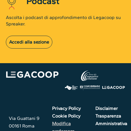
Podcast
Ascolta i podcast di approfondimento di Legacoop su
Spreaker.
Accedi alla sezione
Privacy Policy
Disclaimer
Cookie Policy
Trasparenza
Via Guattani 9
Modifica
Amministrativa
00161 Roma