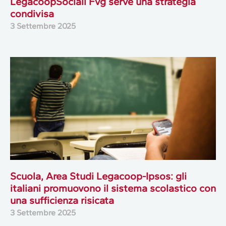
LegacoopSociali Fvg serve una strategia
condivisa
3 Settembre 2025
Scuola, Area Studi Legacoop-Ipsos: gli
italiani promuovono il sistema scolastico con
una sufficienza risicata
3 Settembre 2025