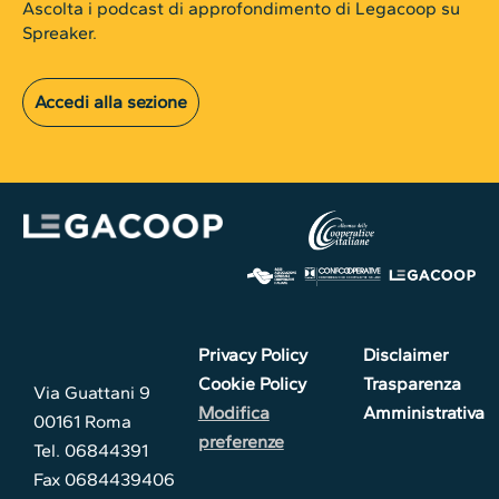
Ascolta i podcast di approfondimento di Legacoop su
Spreaker.
Accedi alla sezione
Privacy Policy
Disclaimer
Cookie Policy
Trasparenza
Via Guattani 9
Modifica
Amministrativa
00161 Roma
preferenze
Tel. 06844391
Fax 0684439406