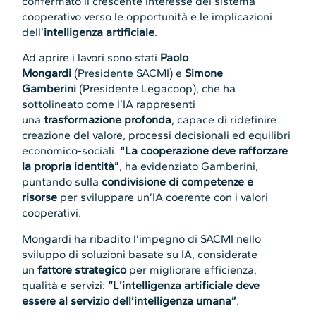
confermato il crescente interesse del sistema
cooperativo verso le opportunità e le implicazioni
dell’
intelligenza artificiale
.
Ad aprire i lavori sono stati
Paolo
Mongardi
(Presidente SACMI) e
Simone
Gamberini
(Presidente Legacoop), che ha
sottolineato come l’IA rappresenti
una
trasformazione profonda
, capace di ridefinire
creazione del valore, processi decisionali ed equilibri
economico-sociali.
“La cooperazione deve rafforzare
la propria identità”
, ha evidenziato Gamberini,
puntando sulla
condivisione di competenze e
risorse
per sviluppare un’IA coerente con i valori
cooperativi.
Mongardi ha ribadito l’impegno di SACMI nello
sviluppo di soluzioni basate su IA, considerate
un
fattore strategico
per migliorare efficienza,
qualità e servizi:
“L’intelligenza artificiale deve
essere al servizio dell’intelligenza umana”
.