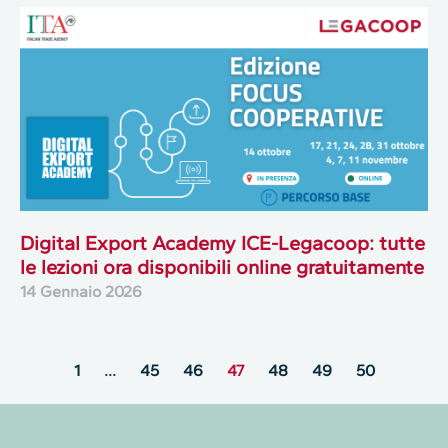
Digital Export Academy ICE-Legacoop: tutte
le lezioni ora disponibili online gratuitamente
14 Gennaio 2026
1
…
45
46
47
48
49
50