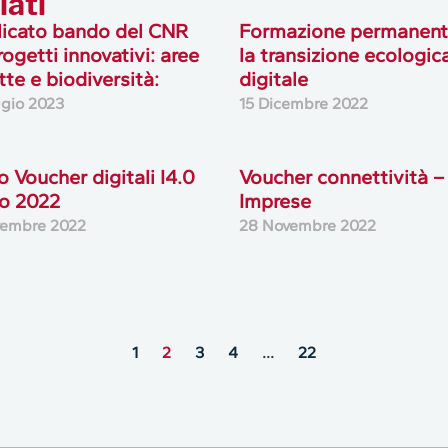
lati
icato bando del CNR
Formazione permanent
rogetti innovativi: aree
la transizione ecologic
tte e biodiversità:
digitale
gio 2023
15 Dicembre 2022
 Voucher digitali I4.0
Voucher connettività –
o 2022
Imprese
vembre 2022
28 Novembre 2022
1
2
3
4
…
22