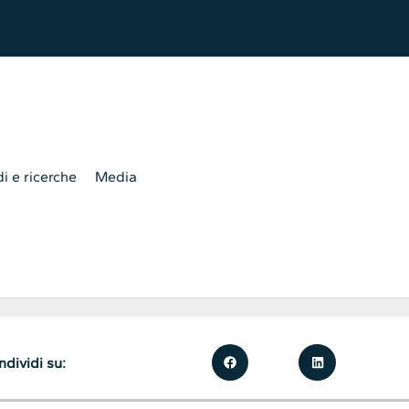
i e ricerche
Media
dividi su: