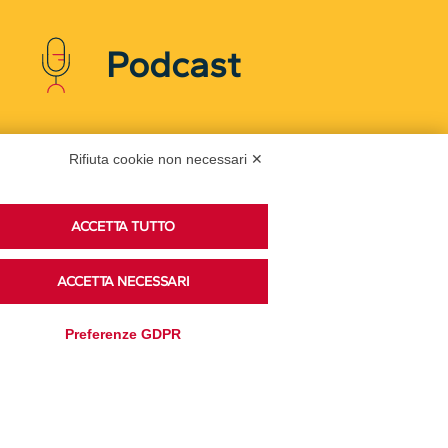
Podcast
Ascolta i podcast di approfondimento di Legacoop
Rifiuta cookie non necessari ✕
su Spreaker.
ACCETTA TUTTO
Accedi alla sezione
ACCETTA NECESSARI
Preferenze GDPR