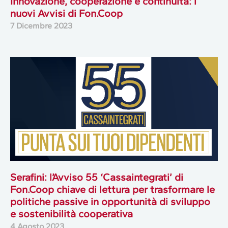
Innovazione, cooperazione e continuità: i
nuovi Avvisi di Fon.Coop
7 Dicembre 2023
Serafini: l’Avviso 55 ‘Cassaintegrati’ di
Fon.Coop chiave di lettura per trasformare le
politiche passive in opportunità di sviluppo
e sostenibilità cooperativa
4 Agosto 2023