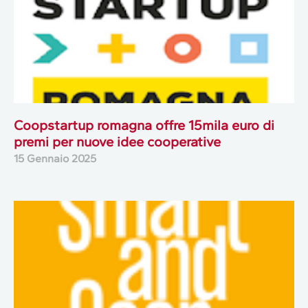
Coopstartup romagna offre 15mila euro di
premi per nuove idee cooperative
15 Gennaio 2025