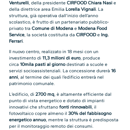
Venturelli
, della presidente
CIRFOOD Chiara Nasi
e
della direttrice area Emilia
Lorella Vignali
. La
struttura, già operativa dall’inizio dell’anno
scolastico, è frutto di un partenariato pubblico-
privato tra
Comune di Modena
e
Modena Food
Service
, la società costituita da
CIRFOOD
e
Ing.
Ferrari
.
Il nuovo centro, realizzato in 18 mesi con un
investimento di
11,3 milioni di euro
, produce
circa
10mila pasti al giorno
destinati a scuole e
servizi socioassistenziali. La concessione durerà
16
anni
, al termine dei quali l’edificio entrerà nel
patrimonio comunale.
L’edificio, di
2700 mq
, è altamente efficiente dal
punto di vista energetico e dotato di impianti
innovativi che sfruttano
fonti rinnovabili
, il
fotovoltaico copre almeno il
30% del fabbisogno
energetico annuo
, mentre la struttura è predisposta
per il monitoraggio remoto dei consumi.