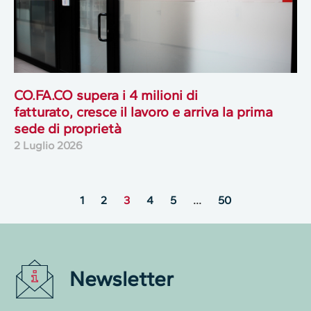
CO.FA.CO supera i 4 milioni di
fatturato, cresce il lavoro e arriva la prima
sede di proprietà
2 Luglio 2026
1
2
3
4
5
…
50
Newsletter