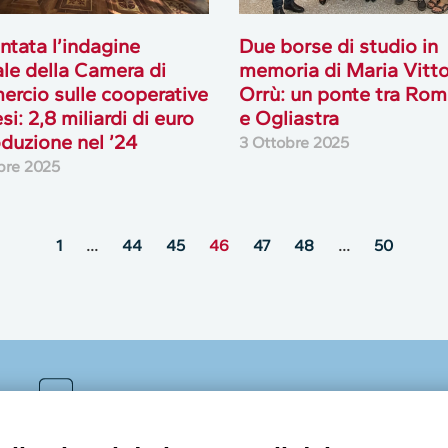
ntata l’indagine
Due borse di studio in
le della Camera di
memoria di Maria Vitto
rcio sulle cooperative
Orrù: un ponte tra Ro
si: 2,8 miliardi di euro
e Ogliastra
oduzione nel ’24
3 Ottobre 2025
bre 2025
1
…
44
45
46
47
48
…
50
MultiMedia