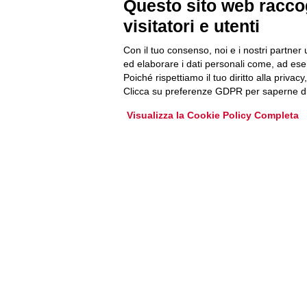
Questo sito web raccog
Accedi o iscriviti alla nostra Newsletter Legacoop
visitatori e utenti
Informazioni per restare sempre aggiornati sul
mondo della cooperazione.
Con il tuo consenso, noi e i nostri partner 
ed elaborare i dati personali come, ad esem
Poiché rispettiamo il tuo diritto alla privacy
Iscriviti
Clicca su preferenze GDPR per saperne di
Archivio Newsletter
Visualizza la Cookie Policy Completa
Via Guattani 9 00161 Roma
Tel. 06844391
Fax 0684439406
E-mail
info@legacoop.coop