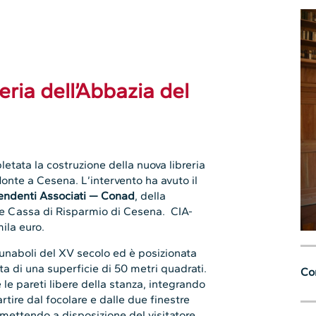
eria dell’Abbazia del
etata la costruzione della nuova libreria
Monte a Cesena. L’intervento ha avuto il
pendenti Associati — Conad
, della
e Cassa di Risparmio di Cesena. CIA-
ila euro.
cunaboli del XV secolo ed è posizionata
a di una superficie di 50 metri quadrati.
Con
e le pareti libere della stanza, integrando
tire dal focolare e dalle due finestre
, mettendo a disposizione del visitatore