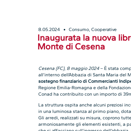
8.05.2024
Consumo
,
Cooperative
Inaugurata la nuova libr
Monte di Cesena
Cesena (FC), 8 maggio 2024
– È stata compl
all’interno dell’Abbazia di Santa Maria del 
sostegno finanziario di Commercianti Indi
Regione Emilia-Romagna e della Fondazion
Conad ha contribuito con un importo di 39m
La struttura ospita anche alcuni preziosi in
in una luminosa stanza al primo piano, dotat
Gli arredi, realizzati su misura, coprono tutt
armoniosamente gli elementi esistenti, a par
che si affacciano sull’ingresso dell’abbazia