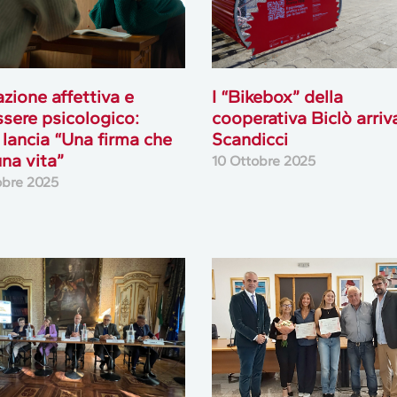
zione affettiva e
I “Bikebox” della
sere psicologico:
cooperativa Biclò arriv
lancia “Una firma che
Scandicci
una vita”
10 Ottobre 2025
obre 2025