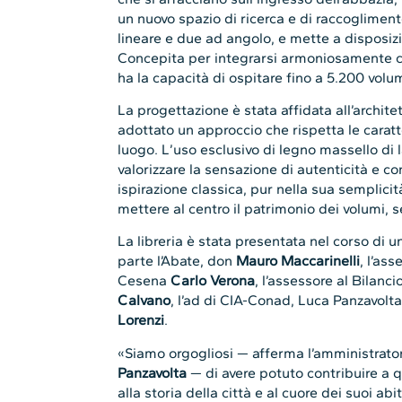
un nuovo spazio di ricerca e di raccoglimen
lineare e due ad angolo, e mette a disposiz
Concepita per integrarsi armoniosamente co
ha la capacità di ospitare fino a 5.200 volu
La progettazione è stata affidata all’archite
adottato un approccio che rispetta le caratt
luogo. L’uso esclusivo di legno massello di l
valorizzare la sensazione di autenticità e con
ispirazione classica, pur nella sua semplici
mettere al centro il patrimonio dei volumi, s
La libreria è stata presentata nel corso di
parte l’Abate, don
Mauro Maccarinelli
, l’as
Cesena
Carlo Verona
, l’assessore al Bilan
Calvano
, l’ad di CIA-Conad, Luca Panzavolta
Lorenzi
.
«Siamo orgogliosi — afferma l’amministrat
Panzavolta
— di avere potuto contribuire a q
alla storia della città e al cuore dei suoi abi