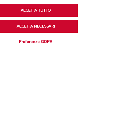
ACCETTA TUTTO
Ascolta i podcast di approfondimento di Legacoop
su Spreaker.
ACCETTA NECESSARI
Preferenze GDPR
Accedi alla sezione
Privacy Policy
Disclaimer
Cookie Policy
Trasparenza
Modifica preferenze
Amministrativa