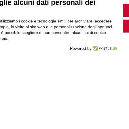
lie alcuni dati personali dei
Guarda i nostri video, storie e webinar.
utilizziamo i cookie e tecnologie simili per archiviare, accedere
pio, la visita al sito web o la personalizzazione degli annunci.
, è possibile scegliere di non consentire alcuni tipi di cookie.
 più.
Accedi a Youtube
Powered by
Seguici sui nostri canali social: