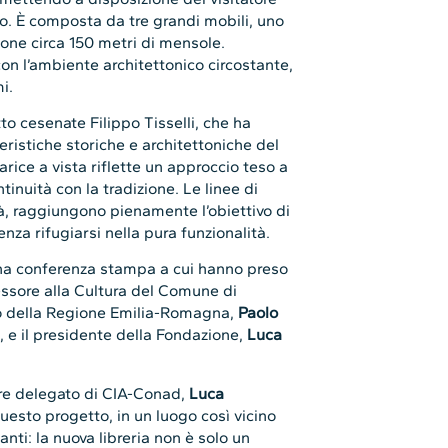
to. È composta da tre grandi mobili, uno
ione circa 150 metri di mensole.
n l’ambiente architettonico circostante,
mi.
tto cesenate Filippo Tisselli, che ha
eristiche storiche e architettoniche del
arice a vista riflette un approccio teso a
tinuità con la tradizione. Le linee di
tà, raggiungono pienamente l’obiettivo di
enza rifugiarsi nella pura funzionalità.
 una conferenza stampa a cui hanno preso
sessore alla Cultura del Comune di
cio della Regione Emilia-Romagna,
Paolo
, e il presidente della Fondazione,
Luca
ore delegato di CIA-Conad,
Luca
uesto progetto, in un luogo così vicino
tanti: la nuova libreria non è solo un