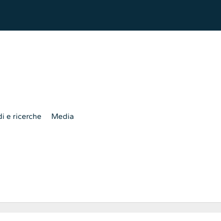
i e ricerche
Media