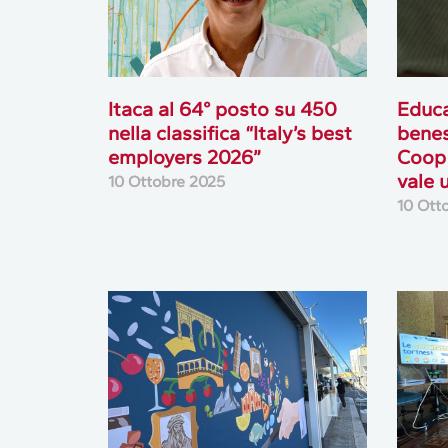
Itaca al 64° posto su 450
Educa
nella classifica “Italy’s best
benes
employers 2026”
Coop 
vale 
10 Ottobre 2025
10 Ott