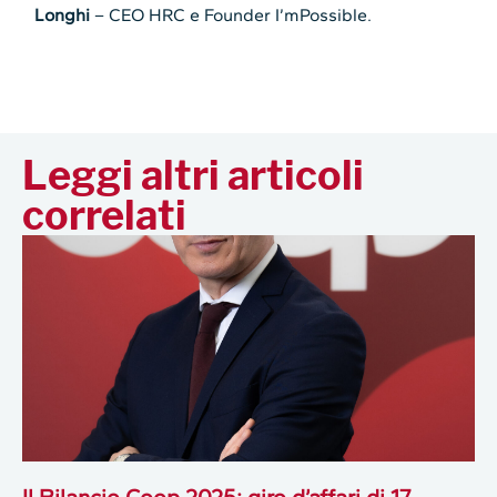
Longhi
– CEO HRC e Founder I’mPossible.
Leggi altri articoli
correlati
Il Bilancio Coop 2025: giro d’affari di 17