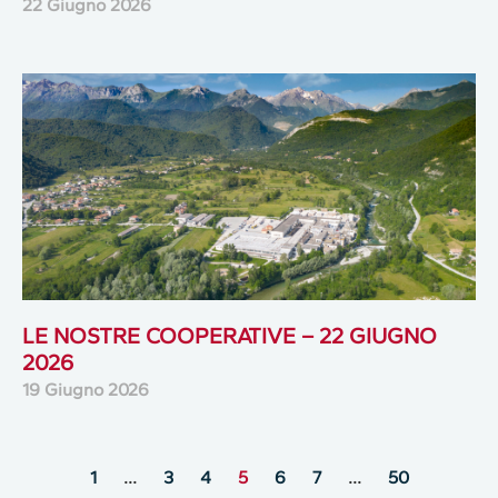
22 Giugno 2026
LE NOSTRE COOPERATIVE – 22 GIUGNO
2026
19 Giugno 2026
1
…
3
4
5
6
7
…
50