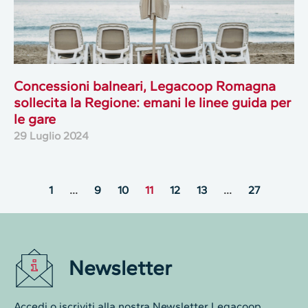
Concessioni balneari, Legacoop Romagna
sollecita la Regione: emani le linee guida per
le gare
29 Luglio 2024
1
…
9
10
11
12
13
…
27
Newsletter
Accedi o iscriviti alla nostra Newsletter Legacoop