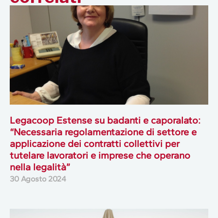
Legacoop Estense su badanti e caporalato:
“Necessaria regolamentazione di settore e
applicazione dei contratti collettivi per
tutelare lavoratori e imprese che operano
nella legalità”
30 Agosto 2024