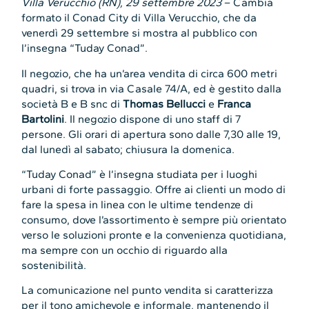
Villa Verucchio (RN), 29 settembre 2023
– Cambia
formato il Conad City di Villa Verucchio, che da
venerdì 29 settembre si mostra al pubblico con
l’insegna “Tuday Conad”.
Il negozio, che ha un’area vendita di circa 600 metri
quadri, si trova in via Casale 74/A, ed è gestito dalla
società B e B snc di
Thomas Bellucci
e
Franca
Bartolini
. Il negozio dispone di uno staff di 7
persone. Gli orari di apertura sono dalle 7,30 alle 19,
dal lunedì al sabato; chiusura la domenica.
“Tuday Conad” è l’insegna studiata per i luoghi
urbani di forte passaggio. Offre ai clienti un modo di
fare la spesa in linea con le ultime tendenze di
consumo, dove l’assortimento è sempre più orientato
verso le soluzioni pronte e la convenienza quotidiana,
ma sempre con un occhio di riguardo alla
sostenibilità.
La comunicazione nel punto vendita si caratterizza
per il tono amichevole e informale, mantenendo il