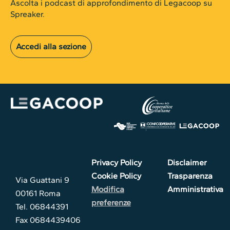
Ascolta i podcast di approfondimento di Legacoop su
Spreaker.
Accedi alla sezione
Privacy Policy
Disclaimer
Cookie Policy
Trasparenza
Via Guattani 9
Modifica
Amministrativa
00161 Roma
preferenze
Tel. 06844391
Fax 0684439406