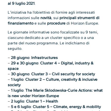
al 9 luglio 2021
.
L’iniziativa ha l’obiettivo di fornire agli interessati
informazioni sulle
novità
, sui
principali strumenti di
finanziamento
e sulle
procedure
di Horizon Europe.
Le giornate informative sono focalizzate su 9 temi,
ciascuno dedicato a un cluster specifico o a una
parte del nuovo programma. Le indichiamo di
seguito.
–
28 giugno
:
Infrastructures
–
29 e 30 giugno
:
Cluster 4 – Digital, industry &
space
–
30 giugno
:
Cluster 3 – Civil security for society
–
1 luglio
:
Cluster 2 – Culture, creativity & inclusive
society
–
1 luglio
:
The Marie Sklodowska-Curie Actions: what
is new under Horizon Europe
–
2 luglio
:
Cluster 1 – Health
–
5 e 6 luglio
:
Cluster 5 – Climate, energy & mobility