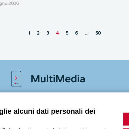
gno 2026
1
2
3
4
5
6
…
50
MultiMedia
Guarda i nostri video, storie e webinar.
lie alcuni dati personali dei