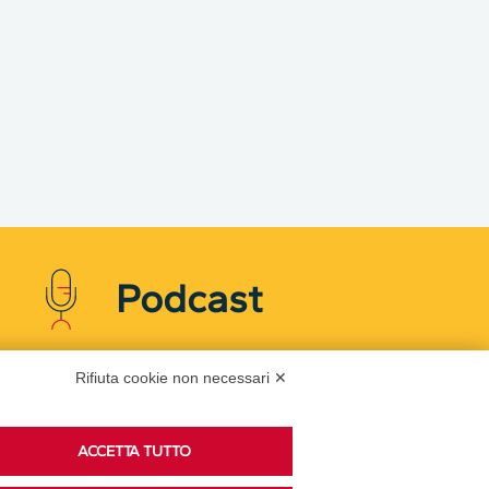
Podcast
Rifiuta cookie non necessari ✕
Ascolta i podcast di approfondimento di Legacoop
su Spreaker.
ACCETTA TUTTO