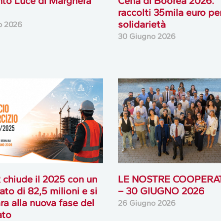
nto Luce di Marghera
Cena di Boorea 2026:
raccolti 35mila euro per
solidarietà
io 2026
30 Giugno 2026
chiude il 2025 con un
LE NOSTRE COOPERA
ato di 82,5 milioni e si
– 30 GIUGNO 2026
ra alla nuova fase del
26 Giugno 2026
ato