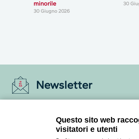
minorile
30 Giu
30 Giugno 2026
Newsletter
Accedi o iscriviti alla nostra Newsletter Legacoop
Informazioni per restare sempre aggiornati sul
mondo della cooperazione.
Questo sito web raccog
visitatori e utenti
Iscriviti