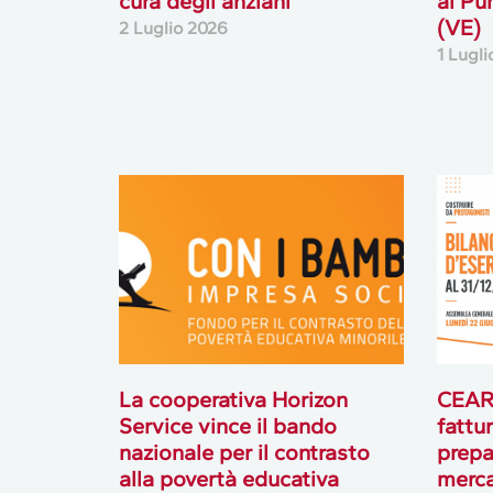
cura degli anziani
al Pu
(VE)
2 Luglio 2026
1 Lugl
La cooperativa Horizon
CEAR 
Service vince il bando
fattur
nazionale per il contrasto
prepa
alla povertà educativa
merc