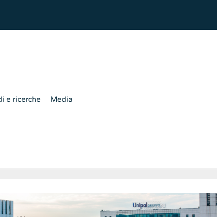
i e ricerche
Media