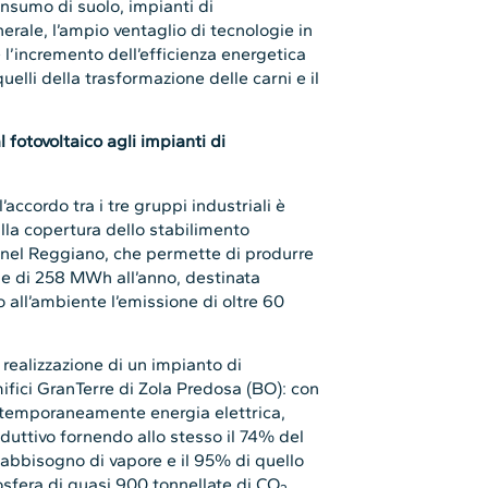
onsumo di suolo, impianti di
erale, l’ampio ventaglio di tecnologie in
 l’incremento dell’efficienza energetica
elli della trasformazione delle carni e il
fotovoltaico agli impianti di
’accordo tra i tre gruppi industriali è
ulla copertura dello stabilimento
, nel Reggiano, che permette di produrre
ale di 258 MWh all’anno, destinata
 all’ambiente l’emissione di oltre 60
la realizzazione di un impianto di
fici GranTerre di Zola Predosa (BO): con
ntemporaneamente energia elettrica,
oduttivo fornendo allo stesso il 74% del
fabbisogno di vapore e il 95% di quello
osfera di quasi 900 tonnellate di CO