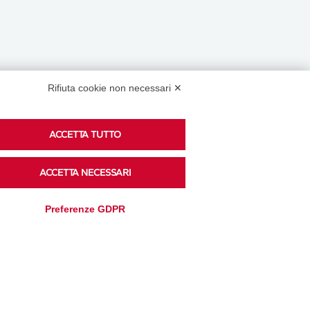
Rifiuta cookie non necessari ✕
Podcast
ACCETTA TUTTO
ACCETTA NECESSARI
Ascolta i podcast di approfondimento di Legacoop
su Spreaker.
Preferenze GDPR
Accedi alla sezione