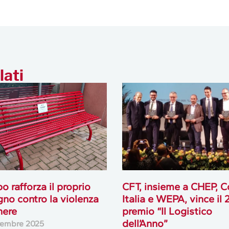
lati
o rafforza il proprio
CFT, insieme a CHEP, 
no contro la violenza
Italia e WEPA, vince il 
nere
premio “Il Logistico
dell’Anno”
vembre 2025