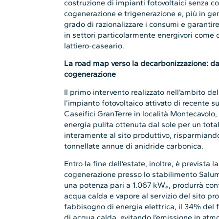
costruzione di impianti fotovoltaici senza c
cogenerazione e trigenerazione e, più in gen
grado di razionalizzare i consumi e garantire
in settori particolarmente energivori come qu
lattiero-caseario.
La road map verso la decarbonizzazione: dal 
cogenerazione
Il primo intervento realizzato nell’ambito dell
l’impianto fotovoltaico attivato di recente s
Caseifici GranTerre in località Montecavolo
energia pulita ottenuta dal sole per un tot
interamente al sito produttivo, risparmiando
tonnellate annue di anidride carbonica.
Entro la fine dell’estate, inoltre, è prevista 
cogenerazione presso lo stabilimento Salumi
una potenza pari a 1.067 kW
, produrrà co
e
acqua calda e vapore al servizio del sito pr
fabbisogno di energia elettrica, il 34% del 
di acqua calda, evitando l’emissione in atm