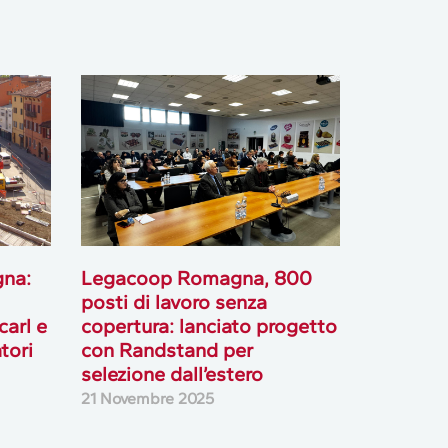
gna:
Legacoop Romagna, 800
posti di lavoro senza
carl e
copertura: lanciato progetto
tori
con Randstand per
selezione dall’estero
21 Novembre 2025