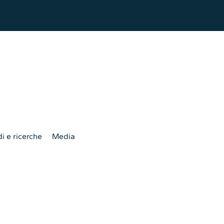
i e ricerche
Media