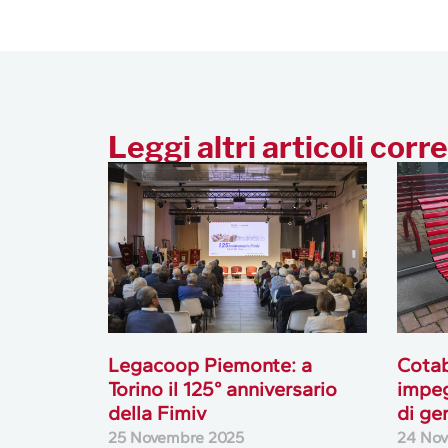
Leggi altri articoli corre
Legacoop Piemonte: a
Cotab
Torino il 125° anniversario
impeg
della Fimiv
di ge
25 Novembre 2025
24 No