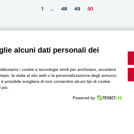
1
…
48
49
50
lie alcuni dati personali dei
MultiMedia
utilizziamo i cookie e tecnologie simili per archiviare, accedere
pio, la visita al sito web o la personalizzazione degli annunci.
, è possibile scegliere di non consentire alcuni tipi di cookie.
Guarda i nostri video, storie e webinar.
 più.
Powered by
Accedi a Youtube