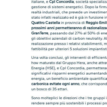
italiane, e
Cpl Concordia
, società specializz
gestione di sistemi energetici. Dopo la firm
realtà industriali, che prevede un investiment
stato infatti realizzato ed è già in funzione i
Quattro Castella
in provincia di
Reggio Emil
prossimi anni permetteranno di razionalizzar
GranTerre
, passando dal 27% al 50% di en
gli obiettivi aziendali di carbon neutrality. A
realizzazione presso i relativi stabilimenti, 
fattibilità per ulteriori 5 soluzioni impiantist
Una volta conclusi, gli interventi di efficie
how maturato dal Gruppo Hera, anche attrav
Energia (HSE), e Cpl Concordia, permetteran
significativi risparmi energetici aumentan
energia, un beneficio ambientale quantifica
carbonica evitate ogni anno
, che corrispon
un bosco di 35 ettari.
Sono molteplici le direzioni che i tre gruppi
rendere sempre più sostenibili i processi pr