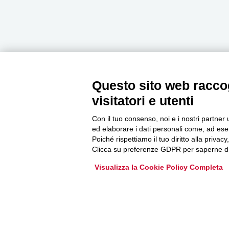
Questo sito web raccog
Newsletter
visitatori e utenti
Con il tuo consenso, noi e i nostri partner 
Accedi o iscriviti alla nostra Newsletter Legacoop
ed elaborare i dati personali come, ad esem
Informazioni per restare sempre aggiornati sul
Poiché rispettiamo il tuo diritto alla privacy
mondo della cooperazione.
Clicca su preferenze GDPR per saperne di
Visualizza la Cookie Policy Completa
Iscriviti
Archivio Newsletter