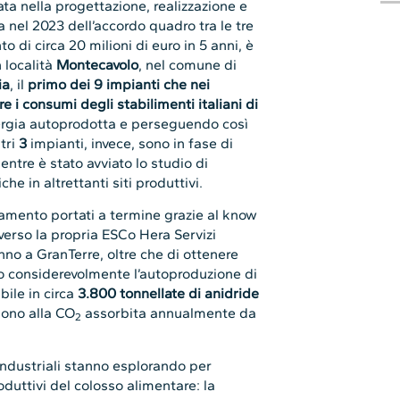
ata nella progettazione, realizzazione e
a nel 2023 dell’accordo quadro tra le tre
o di circa 20 milioni di euro in 5 anni, è
n località
Montecavolo
, nel comune di
ia
, il
primo dei 9 impianti che nei
e i consumi degli stabilimenti italiani di
ergia autoprodotta e perseguendo così
ltri
3
impianti, invece, sono in fase di
mentre è stato avviato lo studio di
iche in altrettanti siti produttivi.
ntamento portati a termine grazie al know
erso la propria ESCo Hera Servizi
no a GranTerre, oltre che di ottenere
do considerevolmente l’autoproduzione di
bile in circa
3.800 tonnellate di anidride
dono alla CO
assorbita annualmente da
2
 industriali stanno esplorando per
oduttivi del colosso alimentare: la