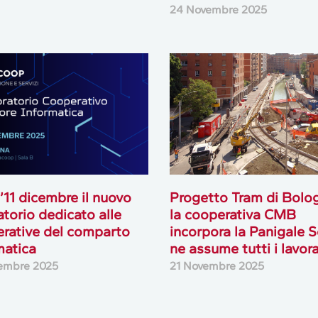
24 Novembre 2025
l’11 dicembre il nuovo
Progetto Tram di Bolo
atorio dedicato alle
la cooperativa CMB
rative del comparto
incorpora la Panigale S
matica
ne assume tutti i lavora
embre 2025
21 Novembre 2025