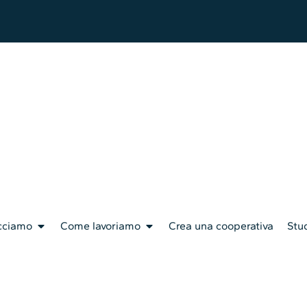
cciamo
Come lavoriamo
Crea una cooperativa
Stud