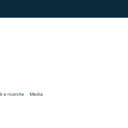
i e ricerche
Media