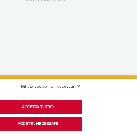
Rifiuta cookie non necessari ✕
Podcast
ACCETTA TUTTO
Ascolta i podcast di approfondimento di Legacoop
ACCETTA NECESSARI
su Spreaker.