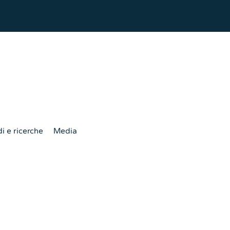
i e ricerche
Media