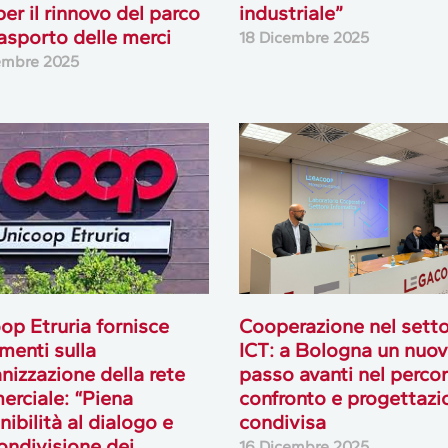
per il rinnovo del parco
industriale”
rasporto delle merci
18 Dicembre 2025
embre 2025
op Etruria fornisce
Cooperazione nel setto
imenti sulla
ICT: a Bologna un nuo
anizzazione della rete
passo avanti nel percor
rciale: “Piena
confronto e progettazi
nibilità al dialogo e
condivisa
condivisione dei
16 Dicembre 2025