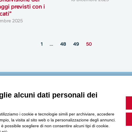
ggi previsti con i
cati”
embre 2025
1
…
48
49
50
MultiMedia
lie alcuni dati personali dei
utilizziamo i cookie e tecnologie simili per archiviare, accedere
Guarda i nostri video, storie e webinar.
pio, la visita al sito web o la personalizzazione degli annunci.
, è possibile scegliere di non consentire alcuni tipi di cookie.
 più.