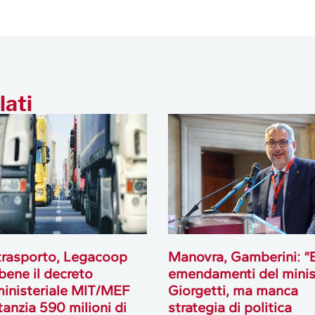
lati
rasporto, Legacoop
Manovra, Gamberini: “
bene il decreto
emendamenti del minis
ministeriale MIT/MEF
Giorgetti, ma manca
tanzia 590 milioni di
strategia di politica