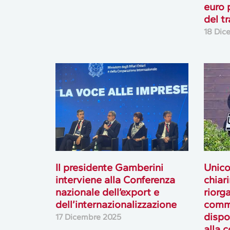
euro 
del t
18 Dic
Il presidente Gamberini
Unico
interviene alla Conferenza
chiar
nazionale dell’export e
riorg
dell’internazionalizzazione
comme
dispo
17 Dicembre 2025
alla 