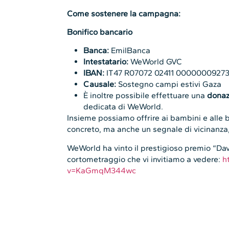
Come sostenere la campagna:
Bonifico bancario
Banca:
EmilBanca
Intestatario:
WeWorld GVC
IBAN:
IT47 R07072 02411 0000000927
Causale:
Sostegno campi estivi Gaza
È inoltre possibile effettuare una
donaz
dedicata di WeWorld.
Insieme possiamo offrire ai bambini e alle
concreto, ma anche un segnale di vicinanza,
WeWorld ha vinto il prestigioso premio “Dav
cortometraggio che vi invitiamo a vedere:
h
v=KaGmqM344wc