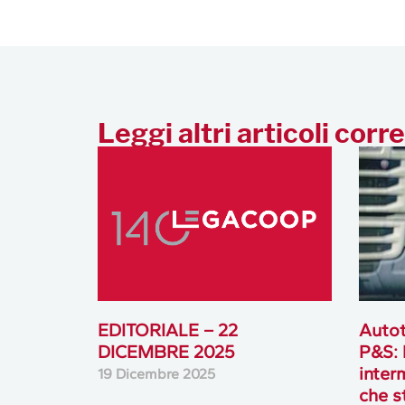
Leggi altri articoli corre
EDITORIALE – 22
Autot
DICEMBRE 2025
P&S: 
inter
19 Dicembre 2025
che s