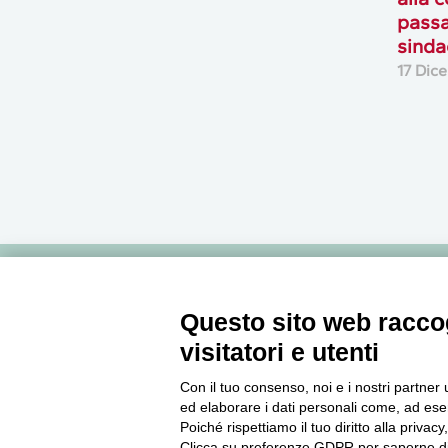
passa
sinda
17 Dic
Newsletter
Questo sito web raccog
visitatori e utenti
Accedi o iscriviti alla nostra Newsletter Legacoop
Informazioni per restare sempre aggiornati sul
Con il tuo consenso, noi e i nostri partner 
ed elaborare i dati personali come, ad esem
mondo della cooperazione.
Poiché rispettiamo il tuo diritto alla privacy
Clicca su preferenze GDPR per saperne di