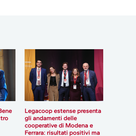
Bene
Legacoop estense presenta
tro
gli andamenti delle
cooperative di Modena e
Ferrara: risultati positivi ma