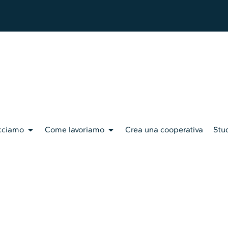
cciamo
Come lavoriamo
Crea una cooperativa
Stud