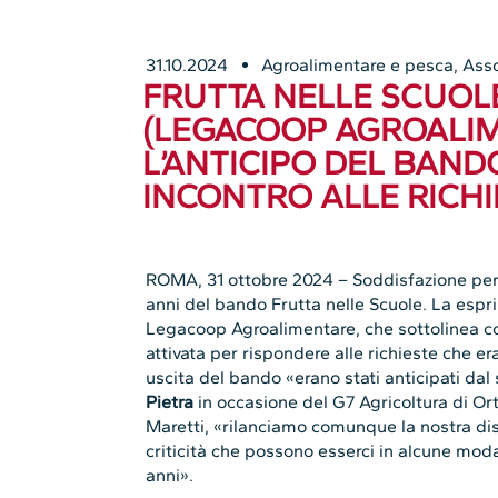
31.10.2024
Agroalimentare e pesca
,
Asso
FRUTTA NELLE SCUOL
(LEGACOOP AGROALIM
L’ANTICIPO DEL BAND
INCONTRO ALLE RICHI
ROMA, 31 ottobre 2024 – Soddisfazione per l’
anni del bando Frutta nelle Scuole. La esp
Legacoop Agroalimentare, che sottolinea com
attivata per rispondere alle richieste che era
uscita del bando «erano stati anticipati dal
Pietra
in occasione del G7 Agricoltura di Or
Maretti, «rilanciamo comunque la nostra dis
criticità che possono esserci in alcune modal
anni».