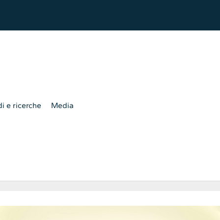
i e ricerche
Media