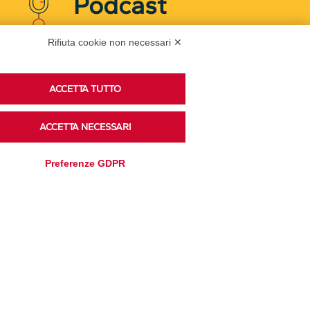
Podcast
Rifiuta cookie non necessari ✕
Ascolta i podcast di approfondimento di Legacoop
su Spreaker.
ACCETTA TUTTO
ACCETTA NECESSARI
Accedi alla sezione
Preferenze GDPR
Privacy Policy
Disclaimer
Cookie Policy
Trasparenza
Modifica preferenze
Amministrativa