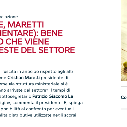
ciazione
E, MARETTI
ENTARE): BENE
O CHE VIENE
ESTE DEL SETTORE
uscita in anticipo rispetto agli altri
rime
Cristian Maretti
presidente di
e «la struttura ministeriale si è
no arrivate dal settore». I tempi di
 sottosegretario
Patrizio Giacomo La
Con
tigia», commenta il presidente. E, spiega
ponibilità al confronto per eventuali
ità distributive utilizzate negli scorsi