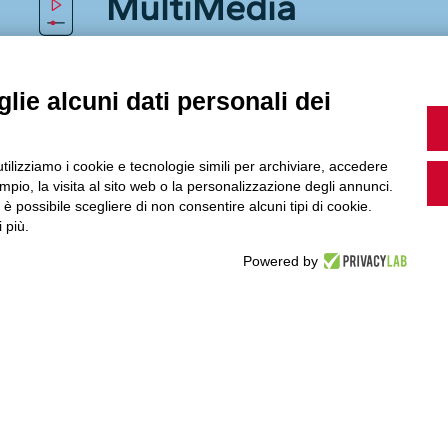
MultiMedia
lie alcuni dati personali dei
Guarda i nostri video, storie e webinar.
utilizziamo i cookie e tecnologie simili per archiviare, accedere
pio, la visita al sito web o la personalizzazione degli annunci.
, è possibile scegliere di non consentire alcuni tipi di cookie.
Accedi a Youtube
 più.
Powered by
Seguici sui nostri canali social: