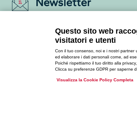
Newsletter
Accedi o iscriviti alla nostra Newsletter Legacoop
Informazioni per restare sempre aggiornati sul
Questo sito web raccog
mondo della cooperazione.
visitatori e utenti
Con il tuo consenso, noi e i nostri partner 
Iscriviti
ed elaborare i dati personali come, ad esem
Poiché rispettiamo il tuo diritto alla privacy
Archivio Newsletter
Clicca su preferenze GDPR per saperne di
Visualizza la Cookie Policy Completa
Via Guattani 9 00161 Roma
Tel. 06844391
Fax 0684439406