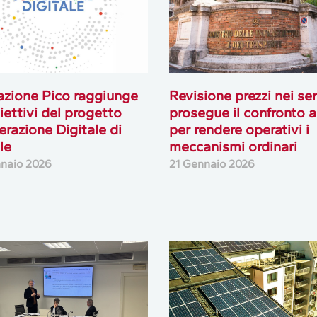
zione Pico raggiunge
Revisione prezzi nei ser
biettivi del progetto
prosegue il confronto a
razione Digitale di
per rendere operativi i
le
meccanismi ordinari
naio 2026
21 Gennaio 2026