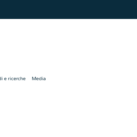
i e ricerche
Media