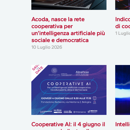
Acoda, nasce la rete
Indic
cooperativa per
di co
un’intelligenza artificiale più
1 Lugl
sociale e democratica
10 Luglio 2026
Cooperative AI: il 4 giugno il
Intell