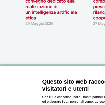
convegno dedicato alla
comp
realizzazione di
presi
un’intelligenza artificiale
rilan
etica
coope
29 Maggio 2026
27 Mag
Newsletter
Questo sito web raccog
visitatori e utenti
Accedi o iscriviti alla nostra Newsletter Legacoop
Con il tuo consenso, noi e i nostri partner 
Informazioni per restare sempre aggiornati sul
ed elaborare i dati personali come, ad esem
mondo della cooperazione.