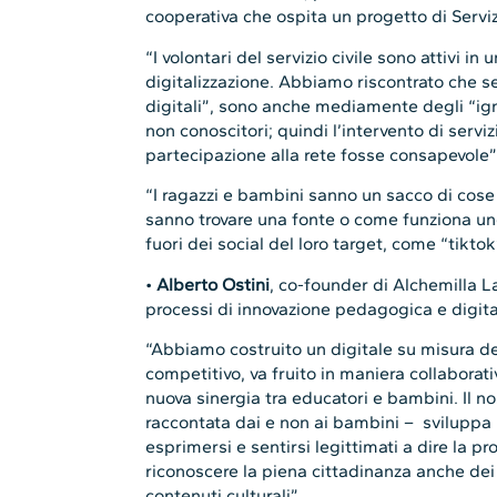
cooperativa che ospita un progetto di Serviz
“I volontari del servizio civile sono attivi in
digitalizzazione. Abbiamo riscontrato che se 
digitali”, sono anche mediamente degli “igno
non conoscitori; quindi l’intervento di serviz
partecipazione alla rete fosse consapevole”
“I ragazzi e bambini sanno un sacco di cose
sanno trovare una fonte o come funziona uno
fuori dei social del loro target, come “tiktok
•
Alberto Ostini
, co-founder di Alchemilla L
processi di innovazione pedagogica e digitale
“Abbiamo costruito un digitale su misura de
competitivo, va fruito in maniera collaborati
nuova sinergia tra educatori e bambini. Il no
raccontata dai e non ai bambini – sviluppa
esprimersi e sentirsi legittimati a dire la pr
riconoscere la piena cittadinanza anche dei pi
contenuti culturali”.