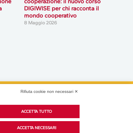
ione
cooperazione: il nuovo corso
a
DIGIWISE per chi racconta il
mondo cooperativo
8 Maggio 2026
Rifiuta cookie non necessari ✕
Podcast
ACCETTA TUTTO
Ascolta i podcast di approfondimento di Legacoop
ACCETTA NECESSARI
su Spreaker.