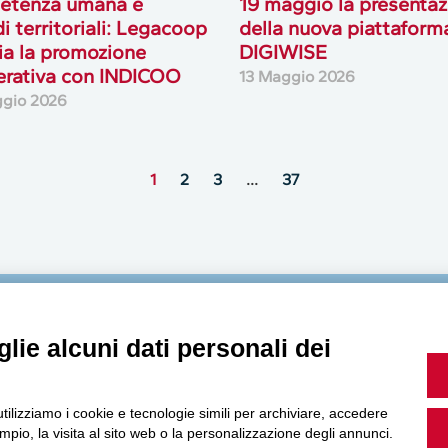
etenza umana e
19 maggio la presentaz
di territoriali: Legacoop
della nuova piattaform
cia la promozione
DIGIWISE
rativa con INDICOO
13 Maggio 2026
gio 2026
1
2
3
…
37
MultiMedia
lie alcuni dati personali dei
utilizziamo i cookie e tecnologie simili per archiviare, accedere
pio, la visita al sito web o la personalizzazione degli annunci.
Guarda i nostri video, storie e webinar.