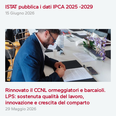
ISTAT pubblica i dati IPCA 2025 -2029
15 Giugno 2026
Rinnovato il CCNL ormeggiatori e barcaioli.
LPS: sostenuta qualità del lavoro,
innovazione e crescita del comparto
29 Maggio 2026