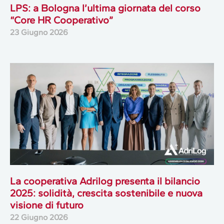
LPS: a Bologna l’ultima giornata del corso
“Core HR Cooperativo”
23 Giugno 2026
La cooperativa Adrilog presenta il bilancio
2025: solidità, crescita sostenibile e nuova
visione di futuro
22 Giugno 2026