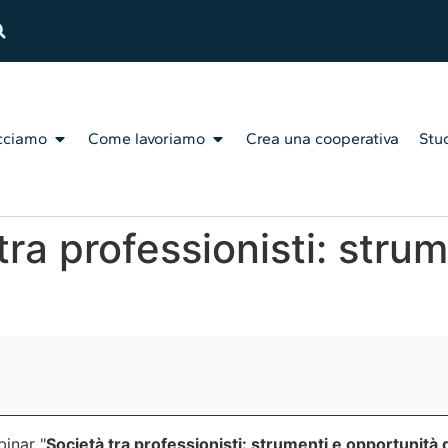
cciamo
Come lavoriamo
Crea una cooperativa
Stud
ra professionisti: stru
binar "
Società tra professionisti: strumenti e opportunità d