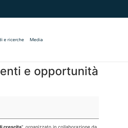
i e ricerche
Media
menti e opportunità
i crescita
", organizzato in collaborazione da