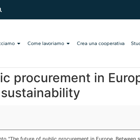
cciamo
Come lavoriamo
Crea una cooperativa
Stud
lic procurement in Eur
 sustainability
nto "The future of public procurement in Europe. Between si