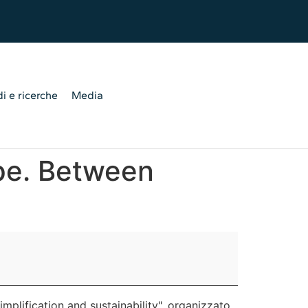
i e ricerche
Media
ope. Between
mplification and sustainability", organizzato