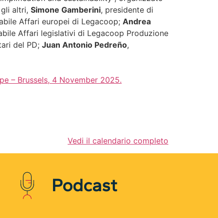
li altri,
Simone Gamberini
, presidente di
abile Affari europei di Legacoop;
Andrea
abile Affari legislativi di Legacoop Produzione
tari del PD;
Juan Antonio Pedreño
,
ope – Brussels, 4 November 2025.
Vedi il calendario completo
Podcast