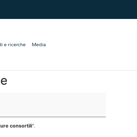
i e ricerche
Media
se
ture consortili
".