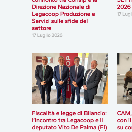
Direzione Nazionale di
2026
Legacoop Produzione e
17 Lug
Servizi sulle sfide del
settore
17 Luglio 2026
Fiscalità e legge di Bilancio:
CAM,
l’incontro tra Legacoop e il
con i
deputato Vito De Palma (FI)
su co