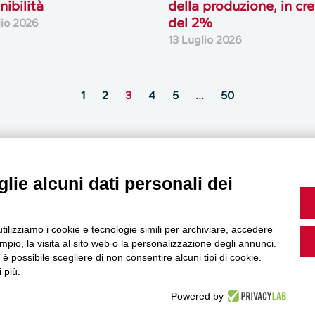
nibilità
della produzione, in cre
del 2%
lio 2026
13 Luglio 2026
1
2
3
4
5
…
50
lie alcuni dati personali dei
MultiMedia
utilizziamo i cookie e tecnologie simili per archiviare, accedere
pio, la visita al sito web o la personalizzazione degli annunci.
, è possibile scegliere di non consentire alcuni tipi di cookie.
 più.
Guarda i nostri video, storie e webinar.
Powered by