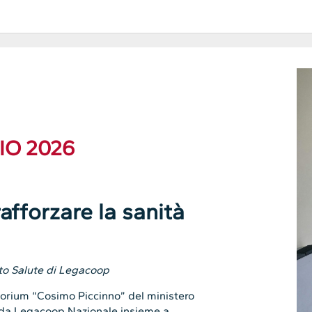
IO 2026
afforzare la sanità
tto Salute di Legacoop
itorium “Cosimo Piccinno” del ministero
 da Legacoop Nazionale insieme a