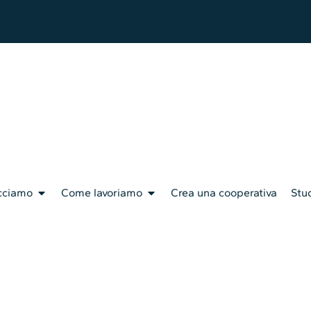
cciamo
Come lavoriamo
Crea una cooperativa
Stud