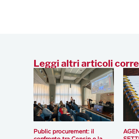
Leggi altri articoli corre
Public procurement: il
AGEN
confronto tra Consip e la
SETT