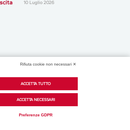
scita
10 Luglio 2026
Rifiuta cookie non necessari ✕
Podcast
ACCETTA TUTTO
ACCETTA NECESSARI
Ascolta i podcast di approfondimento di Legacoop
Preferenze GDPR
su Spreaker.