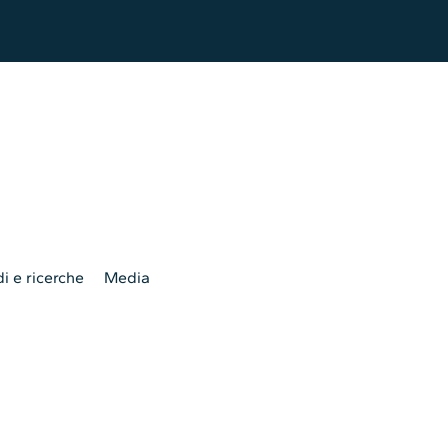
i e ricerche
Media