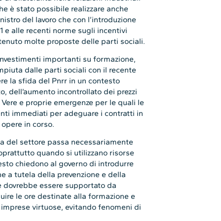
he è stato possibile realizzare anche
inistro del lavoro che con l’introduzione
1 e alle recenti norme sugli incentivi
stenuto molte proposte delle parti sociali.
 investimenti importanti su formazione,
piuta dalle parti sociali con il recente
e la sfida del Pnrr in un contesto
o, dell’aumento incontrollato dei prezzi
. Vere e proprie emergenze per le quali le
enti immediati per adeguare i contratti in
 opere in corso.
cita del settore passa necessariamente
oprattutto quando si utilizzano risorse
esto chiedono al governo di introdurre
 a tutela della prevenzione e della
che dovrebbe essere supportato da
buire le ore destinate alla formazione e
le imprese virtuose, evitando fenomeni di