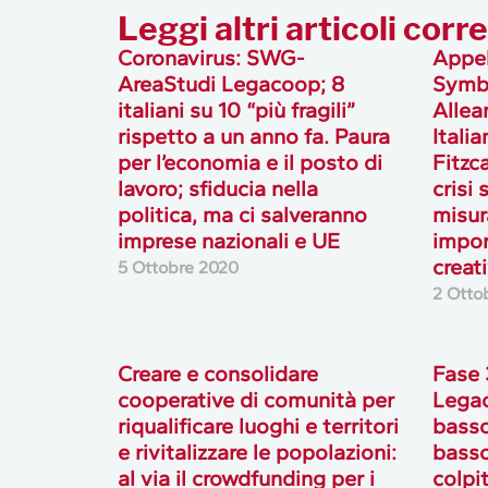
Leggi altri articoli corre
Coronavirus: SWG-
Appel
AreaStudi Legacoop; 8
Symbo
italiani su 10 “più fragili”
Allea
rispetto a un anno fa. Paura
Itali
per l’economia e il posto di
Fitzc
lavoro; sfiducia nella
crisi
politica, ma ci salveranno
misur
imprese nazionali e UE
impor
creat
5 Ottobre 2020
2 Otto
Creare e consolidare
Fase 
cooperative di comunità per
Legac
riqualificare luoghi e territori
basso 
e rivitalizzare le popolazioni:
basso
al via il crowdfunding per i
colpi