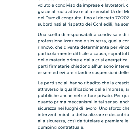
voluto e condiviso da imprese e lavoratori, c
grazie al ruolo attivo e alla sensibilità del M
del Durc di congruità, fino al decreto 77/202
subordinati al rispetto dei Ccnl edili, ha so
Una scelta di responsabilità condivisa e di
professionalizzazione e sicurezza, quella com
rinnovo, che diventa determinante per vincer
particolarmente difficile a causa, soprattutt
delle materie prime e dalla crisi energetica
parti firmatarie chiedono all’unisono interv
essere ed evitare ritardi e sospensioni delle
Le parti sociali hanno ribadito che la cres
attraverso la qualificazione delle imprese, s
pubbliche anche nel settore privato. Per qu
quanto prima meccanismi in tal senso, anche
sicurezza nei luoghi di lavoro. Uno sforzo 
interventi mirati a defiscalizzare e decontri
alla sicurezza, così da tutelare e premiare 
dumping contrattuale.