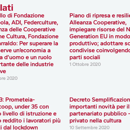
lati
lo di Fondazione
Piano di ripresa e resil
la, ADI, Federculture,
Alleanza Cooperative,
nza delle Cooperative
impiegare risorse del 
ane Cultura, Fondazione
Generation EU in mod
arraldo: Per superare la
produttivo; adottare sc
 serve un’economia a
condivise coinvolgendo
a d’uomo e un ruolo
parti sociali
tante delle industrie
1 Ottobre 2020
ive
bre 2020
3: Prometeia-
Decreto Semplificazion
oop, under 35 con
importanti novità per il
livello di istruzione e
partenariato pubblico 
 reddito i lavoratori più
privato nella cultura
ti dal lockdown
10 Settembre 2020