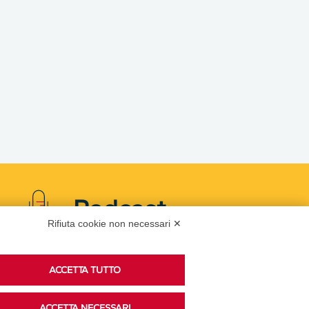
Podcast
Rifiuta cookie non necessari ✕
Ascolta i podcast di approfondimento di Legacoop
ACCETTA TUTTO
su Spreaker.
ACCETTA NECESSARI