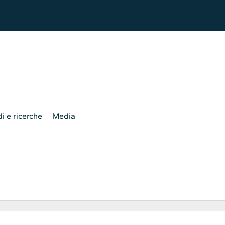
i e ricerche
Media