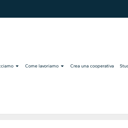
cciamo
Come lavoriamo
Crea una cooperativa
Stud