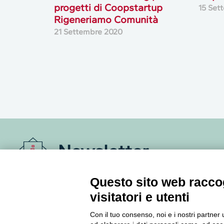
progetti di Coopstartup
15 Set
Rigeneriamo Comunità
21 Settembre 2020
Newsletter
Accedi o iscriviti alla nostra Newsletter Legacoop
Questo sito web raccog
Informazioni per restare sempre aggiornati sul
visitatori e utenti
mondo della cooperazione.
Con il tuo consenso, noi e i nostri partner 