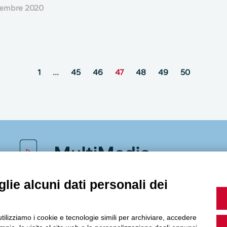
tembre 2020
1
…
45
46
47
48
49
50
MultiMedia
lie alcuni dati personali dei
Guarda i nostri video, storie e webinar.
utilizziamo i cookie e tecnologie simili per archiviare, accedere