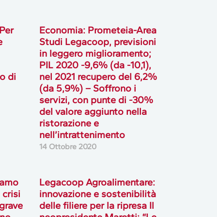
Per
Economia: Prometeia-Area
e
Studi Legacoop, previsioni
in leggero miglioramento;
PIL 2020 -9,6% (da -10,1),
o di
nel 2021 recupero del 6,2%
(da 5,9%) – Soffrono i
servizi, con punte di -30%
del valore aggiunto nella
ristorazione e
nell’intrattenimento
14 Ottobre 2020
iamo
Legacoop Agroalimentare:
 crisi
innovazione e sostenibilità
 grave
delle filiere per la ripresa Il
gno
neopresidente Maretti: “Le