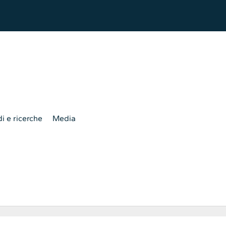
i e ricerche
Media