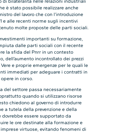
 bilateralità nelle relazioni industriali
he è stato possibile realizzare anche
inistro del lavoro che con l’introduzione
1 e alle recenti norme sugli incentivi
stenuto molte proposte delle parti sociali.
 investimenti importanti su formazione,
piuta dalle parti sociali con il recente
e la sfida del Pnrr in un contesto
o, dell’aumento incontrollato dei prezzi
. Vere e proprie emergenze per le quali le
enti immediati per adeguare i contratti in
 opere in corso.
cita del settore passa necessariamente
oprattutto quando si utilizzano risorse
esto chiedono al governo di introdurre
 a tutela della prevenzione e della
che dovrebbe essere supportato da
buire le ore destinate alla formazione e
le imprese virtuose, evitando fenomeni di