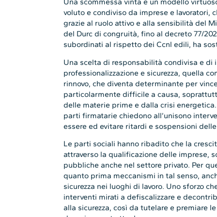
Una scommessa vinta e un modello virtuoso di
voluto e condiviso da imprese e lavoratori, c
grazie al ruolo attivo e alla sensibilità del M
del Durc di congruità, fino al decreto 77/202
subordinati al rispetto dei Ccnl edili, ha so
Una scelta di responsabilità condivisa e di
professionalizzazione e sicurezza, quella com
rinnovo, che diventa determinante per vincer
particolarmente difficile a causa, soprattutt
delle materie prime e dalla crisi energetica
parti firmatarie chiedono all’unisono interv
essere ed evitare ritardi e sospensioni delle
Le parti sociali hanno ribadito che la cres
attraverso la qualificazione delle imprese, s
pubbliche anche nel settore privato. Per qu
quanto prima meccanismi in tal senso, anche
sicurezza nei luoghi di lavoro. Uno sforzo 
interventi mirati a defiscalizzare e decontri
alla sicurezza, così da tutelare e premiare 