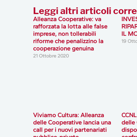
Leggi altri articoli corre
Alleanza Cooperative: va
INVE
rafforzata la lotta alle false
RIPA
imprese, non tollerabili
IL M
riforme che penalizzino la
19 Ott
cooperazione genuina
21 Ottobre 2020
Viviamo Cultura: Alleanza
CCNL 
delle Cooperative lancia una
delle
call per i nuovi partenariati
dispon
pubblico-privato
confro