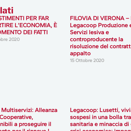
lati
STIMENTI PER FAR
FILOVIA DI VERONA – 
RTIRE L’ECONOMIA, È
Legacoop Produzione 
OMENTO DEI FATTI
Servizi lesiva e
controproducente la
obre 2020
risoluzione del contratt
appalto
15 Ottobre 2020
Multiservizi: Alleanza
Legacoop: Lusetti, viv
 Cooperative,
sospesi in una bolla tra
ibili a proseguire il
sanitaria e minaccia di
nto per il rinnovo I
crisi economica; impe