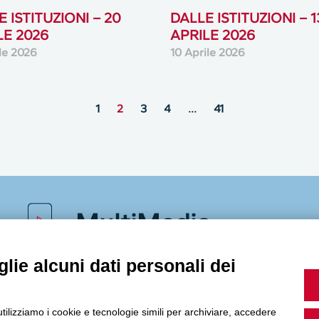
 ISTITUZIONI – 20
DALLE ISTITUZIONI – 1
LE 2026
APRILE 2026
ile 2026
10 Aprile 2026
1
2
3
4
…
41
MultiMedia
lie alcuni dati personali dei
Guarda i nostri video, storie e webinar.
utilizziamo i cookie e tecnologie simili per archiviare, accedere