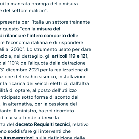
ui la mancata proroga della misura
del settore edilizio”.
ppresenta per l’Italia un settore trainante
r questo “
con la misura del
di rilanciare l’intero comparto delle
iare l’economia italiana e di rispondere
ali al 2030″. Lo strumento usato per dare
ncio
e, nel dettaglio, gli
articoli 119 e 121
,
 al 110% dell’aliquota della detrazione
 31 dicembre 2021 per la realizzazione di
uzione del rischio sismico, installazione
la ricarica dei veicoli elettrici; dall’altra
ità di optare, al posto dell’utilizzo
anticipato sotto forma di sconto dai
, in alternativa, per la cessione del
nte. Il ministro, ha poi ricordato
 di cui si attende a breve la
tta del
decreto Requisiti tecnici
, relativo
vono soddisfare gli interventi che
o Asseverazioni
, sulle definizione delle