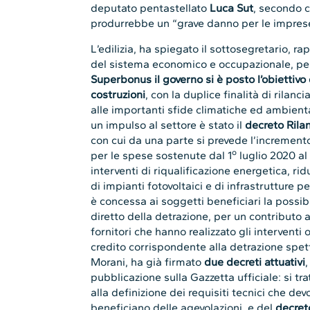
deputato pentastellato
Luca Sut
, secondo c
produrrebbe un “grave danno per le imprese 
L’edilizia, ha spiegato il sottosegretario, ra
del sistema economico e occupazionale, pe
Superbonus il governo si è posto l’obiettivo 
costruzioni
, con la duplice finalità di rilanc
alle importanti sfide climatiche ed ambient
un impulso al settore è stato il
decreto Rila
con cui da una parte si prevede l’incremento
o
per le spese sostenute dal 1
luglio 2020 al
interventi di riqualificazione energetica, rid
di impianti fotovoltaici e di infrastrutture per 
è concessa ai soggetti beneficiari la possibil
diretto della detrazione, per un contributo 
fornitori che hanno realizzato gli interventi o
credito corrispondente alla detrazione spetta
Morani, ha già firmato
due decreti attuativi
,
pubblicazione sulla Gazzetta ufficiale: si tra
alla definizione dei requisiti tecnici che de
beneficiano delle agevolazioni, e del
decret