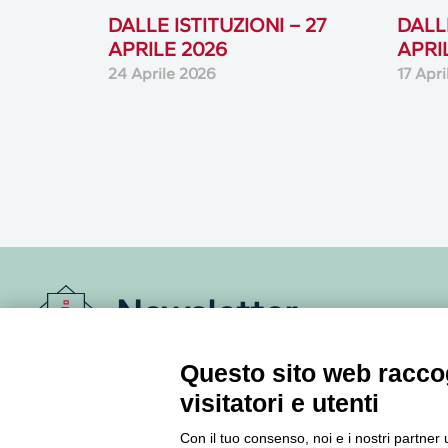
DALLE ISTITUZIONI – 27
DALLE
APRILE 2026
APRI
24 Aprile 2026
17 Apr
Newsletter
Accedi o iscriviti alla nostra Newsletter Legacoop
Questo sito web raccog
Informazioni per restare sempre aggiornati sul
visitatori e utenti
mondo della cooperazione.
Con il tuo consenso, noi e i nostri partner 