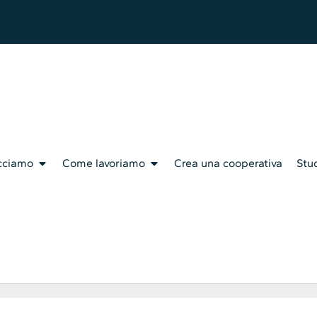
cciamo
Come lavoriamo
Crea una cooperativa
Stud