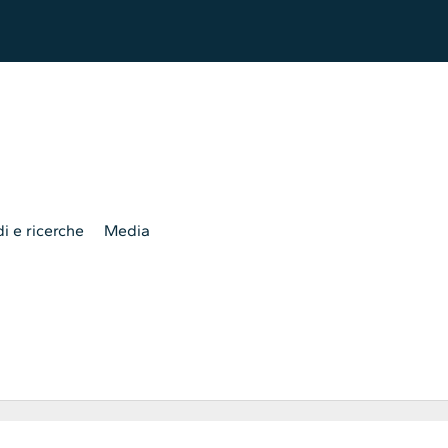
i e ricerche
Media