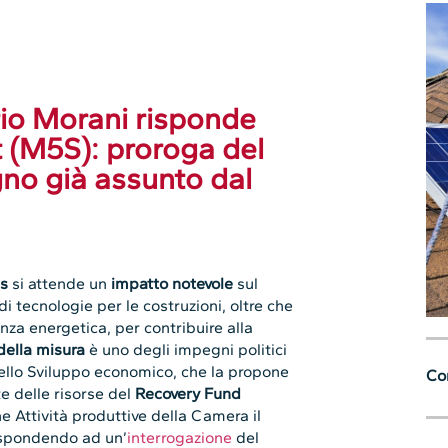
ario Morani risponde
t (M5S): proroga del
no già assunto dal
us
si attende un
impatto notevole
sul
di tecnologie per le costruzioni, oltre che
ienza energetica, per contribuire alla
della misura
è uno degli impegni politici
dello Sviluppo economico, che la propone
Con
e delle risorse del
Recovery Fund
ne Attività produttive della Camera il
ispondendo ad un’
interrogazione
del