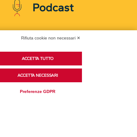
Podcast
Ascolta i podcast di approfondimento di Legacoop
Rifiuta cookie non necessari ✕
su Spreaker.
ACCETTA TUTTO
Accedi alla sezione
ACCETTA NECESSARI
Preferenze GDPR
Privacy Policy
Disclaimer
Cookie Policy
Trasparenza