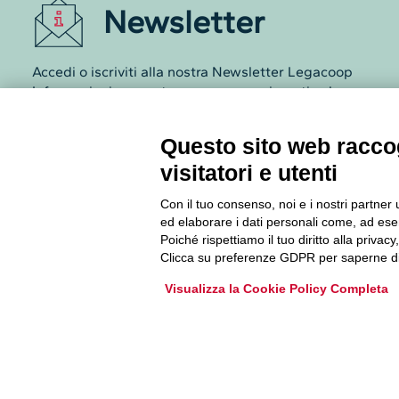
Newsletter
Accedi o iscriviti alla nostra Newsletter Legacoop
Informazioni per restare sempre aggiornati sul
mondo della cooperazione.
Questo sito web raccog
Iscriviti
visitatori e utenti
Con il tuo consenso, noi e i nostri partner 
Archivio Newsletter
ed elaborare i dati personali come, ad esem
Poiché rispettiamo il tuo diritto alla privacy
Clicca su preferenze GDPR per saperne di
Visualizza la Cookie Policy Completa
Via Guattani 9 00161 Roma
Tel. 06844391