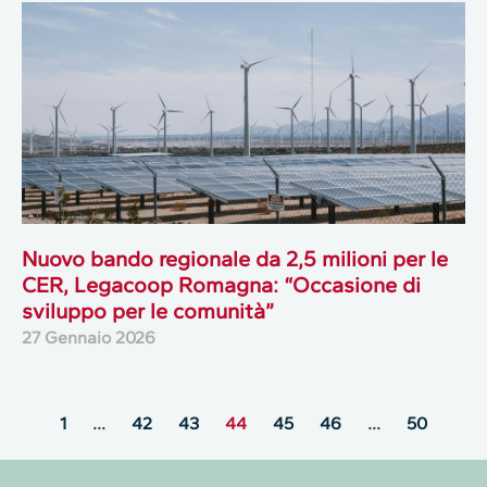
Nuovo bando regionale da 2,5 milioni per le
CER, Legacoop Romagna: “Occasione di
sviluppo per le comunità”
27 Gennaio 2026
1
…
42
43
44
45
46
…
50