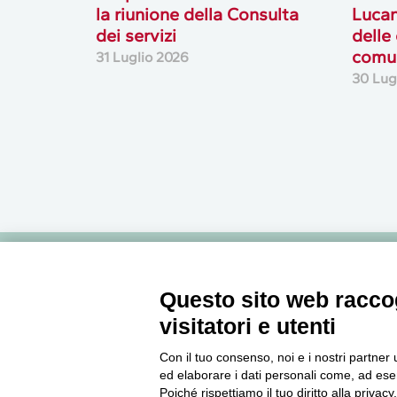
la riunione della Consulta
Lucan
dei servizi
delle
comun
31 Luglio 2026
30 Lug
Newsletter
Questo sito web raccog
visitatori e utenti
Accedi o iscriviti alla nostra Newsletter Legacoop
Con il tuo consenso, noi e i nostri partner 
Informazioni per restare sempre aggiornati sul
ed elaborare i dati personali come, ad esem
mondo della cooperazione.
Poiché rispettiamo il tuo diritto alla privacy