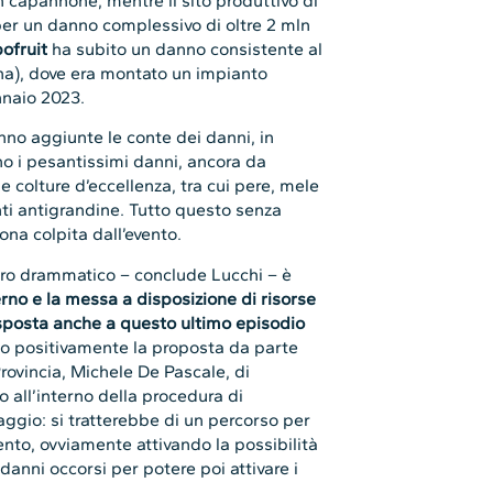
n capannone, mentre il sito produttivo di
er un danno complessivo di oltre 2 mln
ofruit
ha subito un danno consistente al
na), dove era montato un impianto
nnaio 2023.
no aggiunte le conte dei danni, in
no i pesantissimi danni, ancora da
e colture d’eccellenza, tra cui pere, mele
ti antigrandine. Tutto questo senza
ona colpita dall’evento.
dro drammatico – conclude Lucchi – è
rno e la messa a disposizione di risorse
sposta anche a questo ultimo episodio
to positivamente la proposta da parte
rovincia, Michele De Pascale, di
o all’interno della procedura di
maggio: si tratterebbe di un percorso per
mento, ovviamente attivando la possibilità
danni occorsi per potere poi attivare i