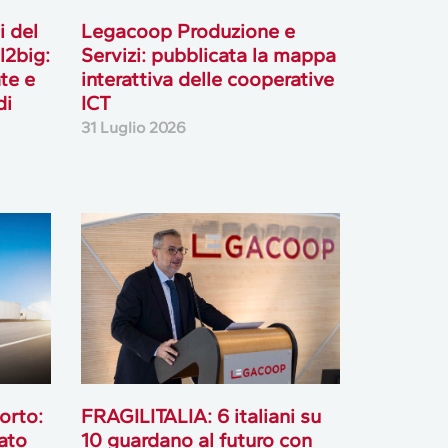
i del
Legacoop Produzione e
l2big:
Servizi: pubblicata la mappa
te e
interattiva delle cooperative
di
ICT
31 Luglio 2026
orto:
FRAGILITALIA: 6 italiani su
ato
10 guardano al futuro con