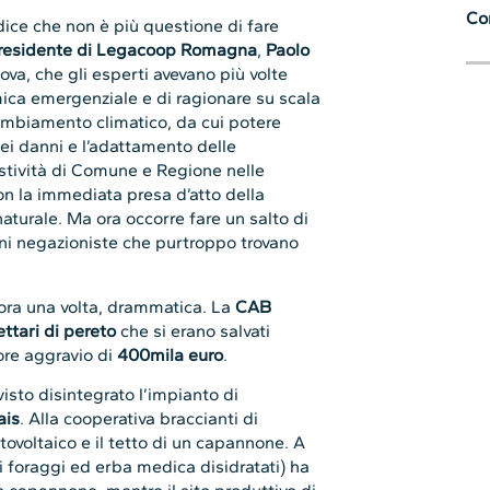
Con
dice che non è più questione di fare
residente di Legacoop Romagna
,
Paolo
ova, che gli esperti avevano più volte
ica emergenziale e di ragionare su scala
ambiamento climatico, da cui potere
dei danni e l’adattamento delle
stività di Comune e Regione nelle
con la immediata presa d’atto della
naturale. Ma ora occorre fare un salto di
oni negazioniste che purtroppo trovano
cora una volta, drammatica. La
CAB
ettari di pereto
che si erano salvati
ore aggravio di
400mila euro
.
isto disintegrato l’impianto di
ais
. Alla cooperativa braccianti di
tovoltaico e il tetto di un capannone. A
i foraggi ed erba medica disidratati) ha