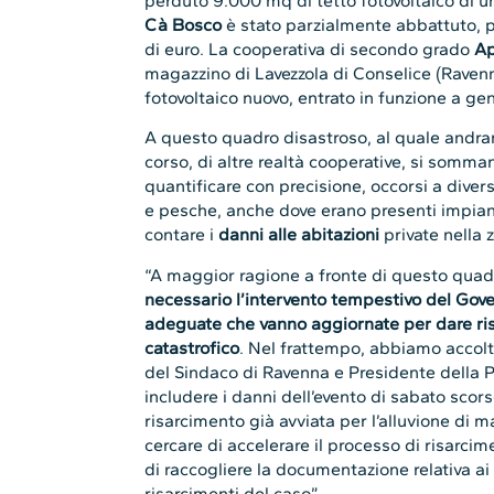
perduto 9.000 mq di tetto fotovoltaico di u
Cà Bosco
è stato parzialmente abbattuto, p
di euro. La cooperativa di secondo grado
Ap
magazzino di Lavezzola di Conselice (Raven
fotovoltaico nuovo, entrato in funzione a ge
A questo quadro disastroso, al quale andran
corso, di altre realtà cooperative, si somma
quantificare con precisione, occorsi a divers
e pesche, anche dove erano presenti impian
contare i
danni alle abitazioni
private nella z
“A maggior ragione a fronte di questo qua
necessario l’intervento tempestivo del Gove
adeguate che vanno aggiornate per dare ri
catastrofico
. Nel frattempo, abbiamo accol
del Sindaco di Ravenna e Presidente della P
includere i danni dell’evento di sabato scors
risarcimento già avviata per l’alluvione di 
cercare di accelerare il processo di risarci
di raccogliere la documentazione relativa ai 
risarcimenti del caso”.