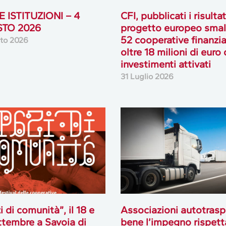
 ISTITUZIONI – 4
CFI, pubblicati i risultat
TO 2026
progetto europeo smal
52 cooperative finanzia
to 2026
oltre 18 milioni di euro 
investimenti attivati
31 Luglio 2026
i di comunità”, il 18 e
Associazioni autotrasp
ttembre a Savoia di
bene l’impegno rispett