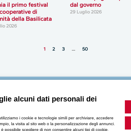
ia il primo festival
dal governo
 cooperative di
29 Luglio 2026
ità della Basilicata
lio 2026
1
2
3
…
50
MultiMedia
lie alcuni dati personali dei
utilizziamo i cookie e tecnologie simili per archiviare, accedere
pio, la visita al sito web o la personalizzazione degli annunci.
Guarda i nostri video, storie e webinar.
, è possibile scegliere di non consentire alcuni tipi di cookie.