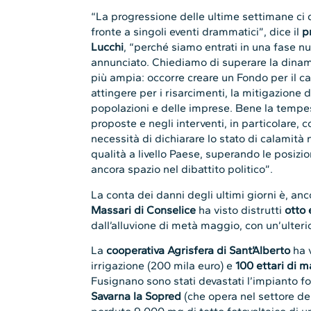
“La progressione delle ultime settimane ci 
fronte a singoli eventi drammatici”, dice il
p
Lucchi
, “perché siamo entrati in una fase nu
annunciato. Chiediamo di superare la dinam
più ampia: occorre creare un Fondo per il c
attingere per i risarcimenti, la mitigazione 
popolazioni e delle imprese. Bene la tempe
proposte e negli interventi, in particolare, 
necessità di dichiarare lo stato di calamità 
qualità a livello Paese, superando le posizi
ancora spazio nel dibattito politico”.
La conta dei danni degli ultimi giorni è, an
Massari di Conselice
ha visto distrutti
otto 
dall’alluvione di metà maggio, con un’ulteri
La
cooperativa Agrisfera di Sant’Alberto
ha v
irrigazione (200 mila euro) e
100 ettari di m
Fusignano sono stati devastati l’impianto fo
Savarna la Sopred
(che opera nel settore de