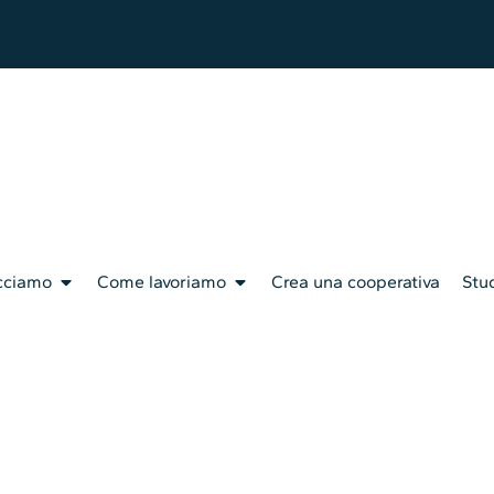
cciamo
Come lavoriamo
Crea una cooperativa
Stud