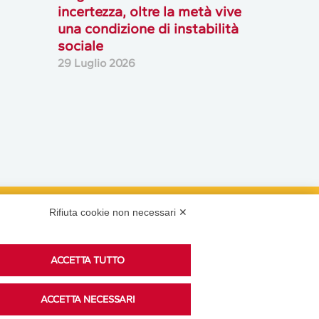
incertezza, oltre la metà vive
una condizione di instabilità
sociale
29 Luglio 2026
Rifiuta cookie non necessari ✕
Podcast
ACCETTA TUTTO
Ascolta i podcast di approfondimento di Legacoop
ACCETTA NECESSARI
su Spreaker.