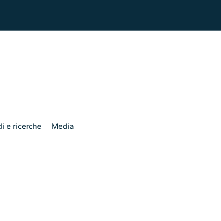
i e ricerche
Media