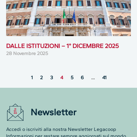
DALLE ISTITUZIONI – 1° DICEMBRE 2025
28 Novembre 2025
1
2
3
4
5
6
…
41
Newsletter
Accedi o iscriviti alla nostra Newsletter Legacoop
Informazioni per restare sempre aggiornati sul mondo