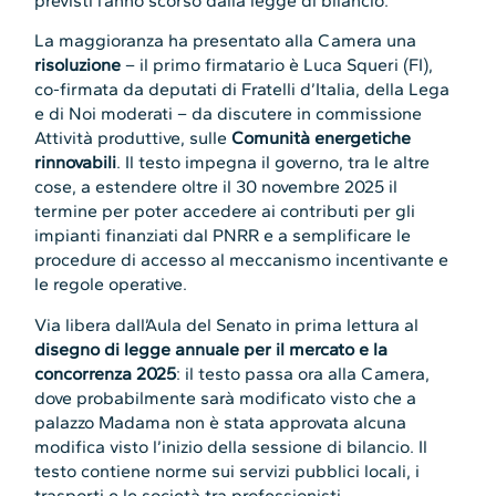
previsti l’anno scorso dalla legge di bilancio.
La maggioranza ha presentato alla Camera una
risoluzione
– il primo firmatario è Luca Squeri (FI),
co-firmata da deputati di Fratelli d’Italia, della Lega
e di Noi moderati – da discutere in commissione
Attività produttive, sulle
Comunità energetiche
rinnovabili
. Il testo impegna il governo, tra le altre
cose, a estendere oltre il 30 novembre 2025 il
termine per poter accedere ai contributi per gli
impianti finanziati dal PNRR e a semplificare le
procedure di accesso al meccanismo incentivante e
le regole operative.
Via libera dall’Aula del Senato in prima lettura al
disegno di legge annuale per il mercato e la
concorrenza 2025
: il testo passa ora alla Camera,
dove probabilmente sarà modificato visto che a
palazzo Madama non è stata approvata alcuna
modifica visto l’inizio della sessione di bilancio. Il
testo contiene norme sui servizi pubblici locali, i
trasporti e le società tra professionisti.