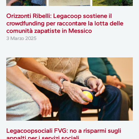
Orizzonti Ribelli: Legacoop sostiene il
crowdfunding per raccontare la lotta delle
comunità zapatiste in Messico
3 Marzo 2025
Legacoopsociali FVG: no a risparmi sugli
appalti per i servizi sociali