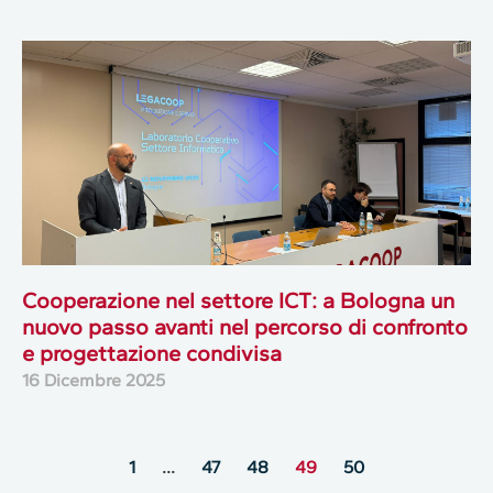
Cooperazione nel settore ICT: a Bologna un
nuovo passo avanti nel percorso di confronto
e progettazione condivisa
16 Dicembre 2025
1
…
47
48
49
50