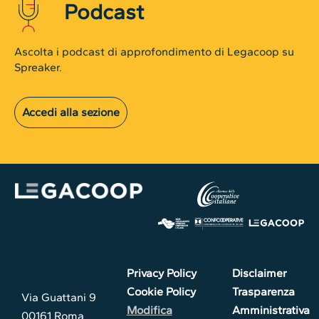
Podcast
Ascolta i podcast di approfondimento di Legacoop su
Spreaker.
Accedi alla sezione
Privacy Policy
Disclaimer
Cookie Policy
Trasparenza
Via Guattani 9
Modifica
Amministrativa
00161 Roma