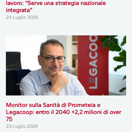
lavoro: “Serve una strategia nazionale
integrata”
24 Luglio 2026
Monitor sulla Sanità di Prometeia e
Legacoop: entro il 2040 +2,2 milioni di over
75
23 Luglio 2026