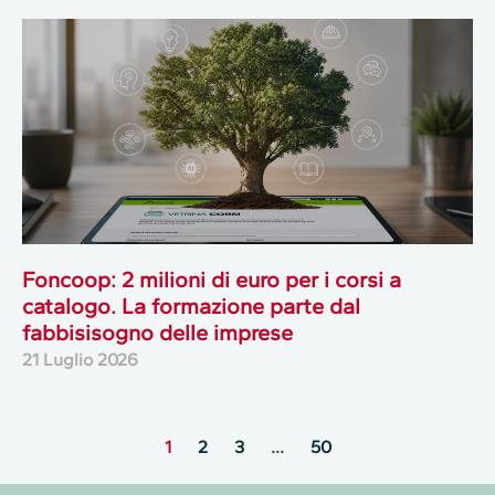
Foncoop: 2 milioni di euro per i corsi a
catalogo. La formazione parte dal
fabbisisogno delle imprese
21 Luglio 2026
1
2
3
…
50