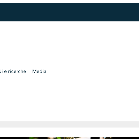
i e ricerche
Media