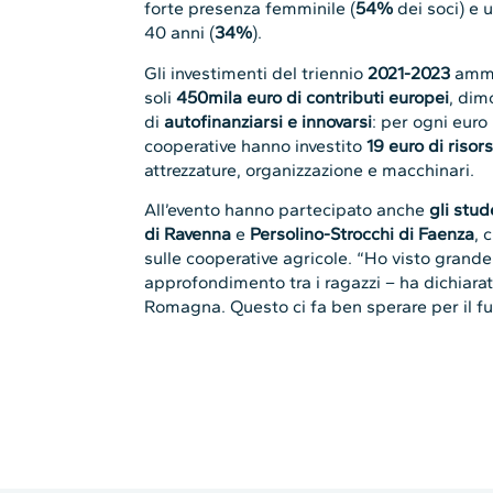
forte presenza femminile (
54%
dei soci) e u
40 anni (
34%
).
Gli investimenti del triennio
2021-2023
amm
soli
450mila euro di contributi europei
, dim
di
autofinanziarsi e innovarsi
: per ogni euro 
cooperative hanno investito
19 euro di risor
attrezzature, organizzazione e macchinari.
All’evento hanno partecipato anche
gli stud
di Ravenna
e
Persolino-Strocchi di Faenza
, 
sulle cooperative agricole. “Ho visto grande
approfondimento tra i ragazzi – ha dichiara
Romagna. Questo ci fa ben sperare per il fut