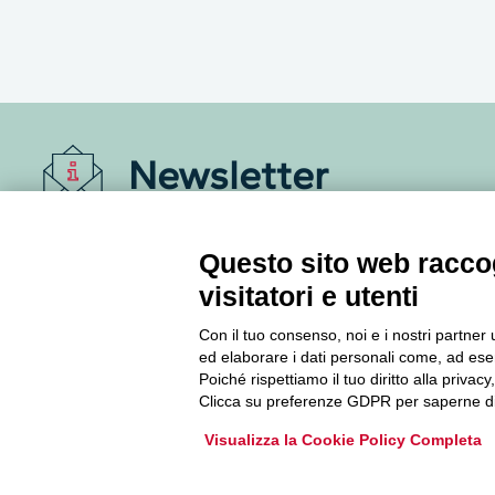
Newsletter
Accedi o iscriviti alla nostra Newsletter Legacoop
Questo sito web raccog
Informazioni per restare sempre aggiornati sul
mondo della cooperazione.
visitatori e utenti
Con il tuo consenso, noi e i nostri partner 
Iscriviti
ed elaborare i dati personali come, ad esem
Poiché rispettiamo il tuo diritto alla privacy
Clicca su preferenze GDPR per saperne di
Archivio Newsletter
Visualizza la Cookie Policy Completa