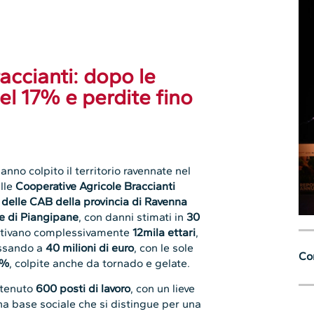
accianti: dopo le
 del 17% e perdite fino
anno colpito il territorio ravennate nel
lle
Cooperative Agricole Braccianti
 delle CAB della provincia di Ravenna
le di Piangipane
, con danni stimati in
30
coltivano complessivamente
12mila ettari
,
assando a
40 milioni di euro
, con le sole
Con
8%
, colpite anche da tornado e gelate.
ntenuto
600 posti di lavoro
, con un lieve
na base sociale che si distingue per una