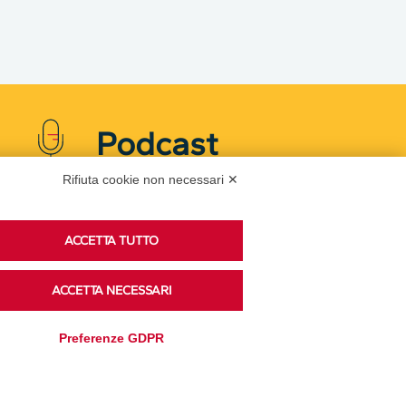
Podcast
Rifiuta cookie non necessari ✕
Ascolta i podcast di approfondimento di Legacoop
ACCETTA TUTTO
su Spreaker.
ACCETTA NECESSARI
Accedi alla sezione
Preferenze GDPR