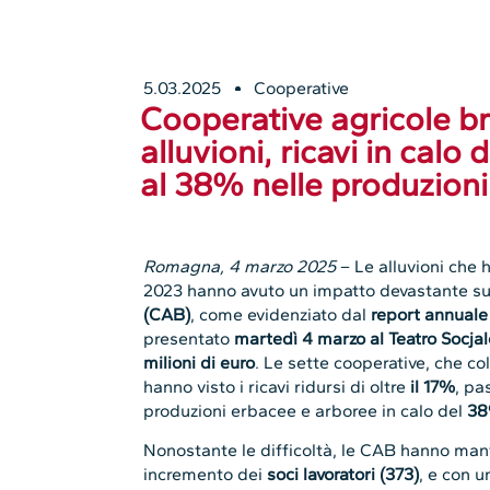
5.03.2025
Cooperative
Cooperative agricole br
alluvioni, ricavi in calo
al 38% nelle produzioni
Romagna, 4 marzo 2025
– Le alluvioni che h
2023 hanno avuto un impatto devastante su
(CAB)
, come evidenziato dal
report annuale
presentato
martedì 4 marzo al Teatro Socja
milioni di euro
. Le sette cooperative, che 
hanno visto i ricavi ridursi di oltre
il 17%
, p
produzioni erbacee e arboree in calo del
3
Nonostante le difficoltà, le CAB hanno ma
incremento dei
soci lavoratori (373)
, e con u