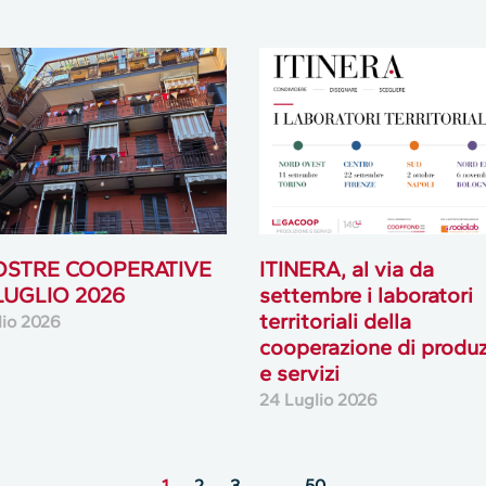
OSTRE COOPERATIVE
ITINERA, al via da
 LUGLIO 2026
settembre i laboratori
territoriali della
lio 2026
cooperazione di produ
e servizi
24 Luglio 2026
1
2
3
…
50